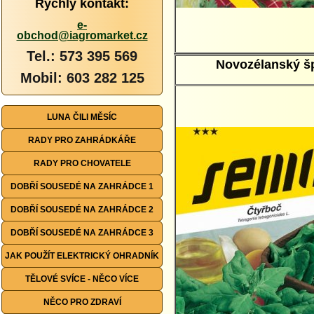
Rychlý kontakt:
e-
obchod@iagromarket.cz
Tel.: 573 395 569
Novozélanský š
Mobil: 603 282 125
LUNA ČILI MĚSÍC
RADY PRO ZAHRÁDKÁŘE
RADY PRO CHOVATELE
DOBŘÍ SOUSEDÉ NA ZAHRÁDCE 1
DOBŘÍ SOUSEDÉ NA ZAHRÁDCE 2
DOBŘÍ SOUSEDÉ NA ZAHRÁDCE 3
JAK POUŽÍT ELEKTRICKÝ OHRADNÍK
TĚLOVÉ SVÍCE - NĚCO VÍCE
NĚCO PRO ZDRAVÍ