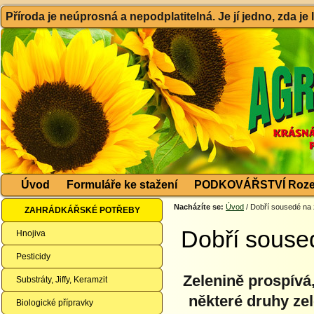
Příroda je neúprosná a nepodplatitelná. Je jí jedno, zda je
Úvod
Formuláře ke stažení
PODKOVÁŘSTVÍ Roze
Nacházíte se:
Úvod
/ Dobří sousedé na
ZAHRÁDKÁŘSKÉ POTŘEBY
Dobří souse
Hnojiva
Pesticidy
Zelenině prospívá,
Substráty, Jiffy, Keramzit
některé druhy ze
Biologické přípravky