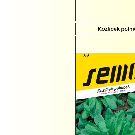
Kozlíček polní