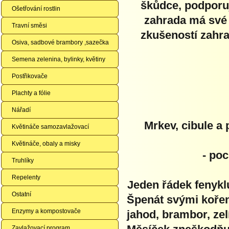
škůdce, podporuj
Ošetřování rostlin
zahrada má své 
Travní směsi
zkušeností zahr
Osiva, sadbové brambory ,sazečka
Semena zelenina, bylinky, květiny
Postřikovače
Plachty a fólie
Nářadí
Mrkev, cibule a
Květináče samozavlažovací
Květináče, obaly a misky
- po
Truhlíky
Repelenty
Jeden řádek fenykl
Ostatní
Špenát svými kořen
Enzymy a kompostovače
jahod, brambor, zel
Zavlažovací program