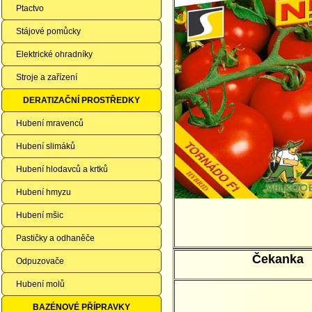
Ptactvo
Stájové pomůcky
Elektrické ohradníky
Stroje a zařízení
DERATIZAČNÍ PROSTŘEDKY
Hubení mravenců
Hubení slimáků
Hubení hlodavců a krtků
Hubení hmyzu
Hubení mšic
Pastičky a odhaněče
Čekanka
Odpuzovače
Hubení molů
BAZÉNOVÉ PŘÍPRAVKY