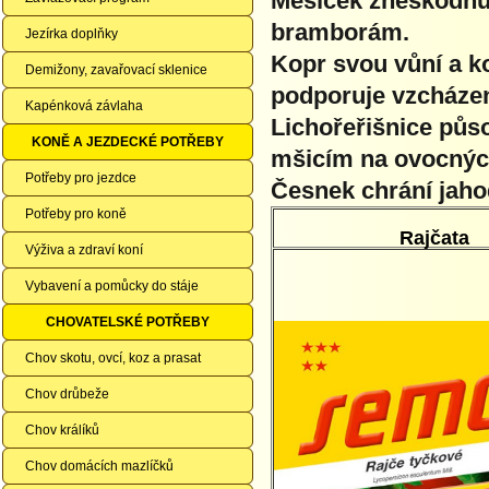
Měsíček zneškodňuj
bramborám.
Jezírka doplňky
Kopr svou vůní a k
Demižony, zavařovací sklenice
podporuje vzcháze
Kapénková závlaha
Lichořeřišnice půso
KONĚ A JEZDECKÉ POTŘEBY
mšicím na ovocnýc
Potřeby pro jezdce
Česnek chrání jahod
Potřeby pro koně
Rajčata
Výživa a zdraví koní
Vybavení a pomůcky do stáje
CHOVATELSKÉ POTŘEBY
Chov skotu, ovcí, koz a prasat
Chov drůbeže
Chov králíků
Chov domácích mazlíčků