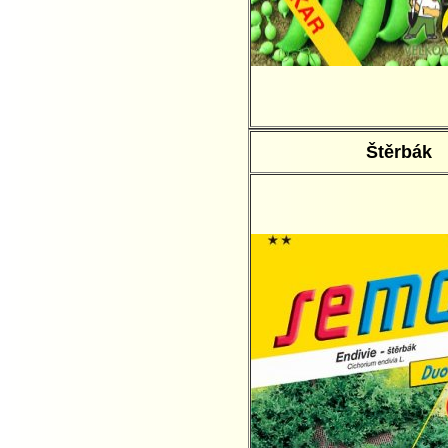
Štěrbák