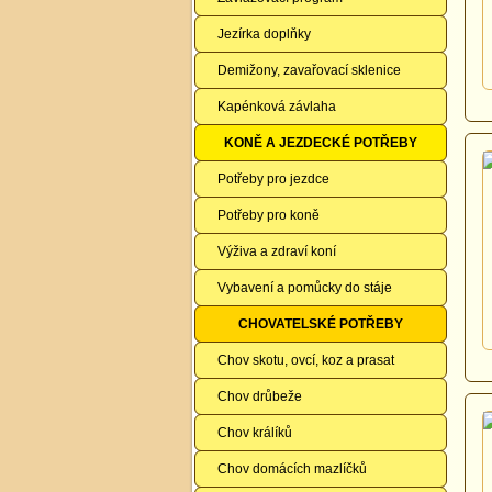
Jezírka doplňky
Demižony, zavařovací sklenice
Kapénková závlaha
KONĚ A JEZDECKÉ POTŘEBY
Potřeby pro jezdce
Potřeby pro koně
Výživa a zdraví koní
Vybavení a pomůcky do stáje
CHOVATELSKÉ POTŘEBY
Chov skotu, ovcí, koz a prasat
Chov drůbeže
Chov králíků
Chov domácích mazlíčků