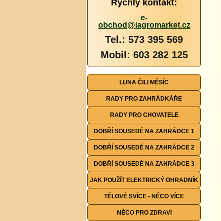
Rychlý kontakt:
e-
obchod@iagromarket.cz
Tel.: 573 395 569
Mobil: 603 282 125
LUNA ČILI MĚSÍC
RADY PRO ZAHRÁDKÁŘE
RADY PRO CHOVATELE
DOBŘÍ SOUSEDÉ NA ZAHRÁDCE 1
DOBŘÍ SOUSEDÉ NA ZAHRÁDCE 2
DOBŘÍ SOUSEDÉ NA ZAHRÁDCE 3
JAK POUŽÍT ELEKTRICKÝ OHRADNÍK
TĚLOVÉ SVÍCE - NĚCO VÍCE
NĚCO PRO ZDRAVÍ