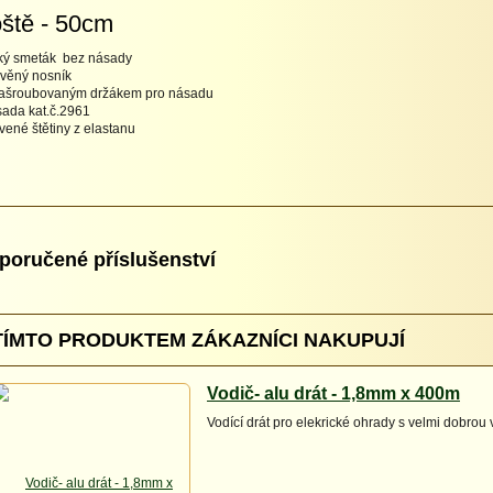
ště - 50cm
ký smeták bez násady
evěný nosník
našroubovaným držákem pro násadu
sada kat.č.2961
rvené štětiny z elastanu
poručené příslušenství
TÍMTO PRODUKTEM ZÁKAZNÍCI NAKUPUJÍ
Vodič- alu drát - 1,8mm x 400m
Vodící drát pro elekrické ohrady s velmi dobrou 