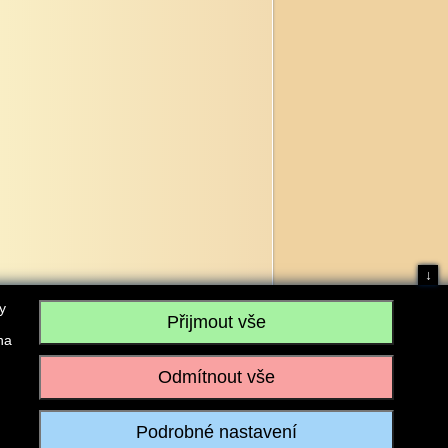
↓
y
na
, IČO: 28304845, se sídlem č.p. 17, 768 75 Loukov
u vedeném Krajským soudem v Brně, sp. zn. C 59979
iagromarket.cz
, Mobil: 603 525 615, Tel: 573 395 569
ánek je dovoleno pouze se souhlasem provozovatele.
Realizace:
w-software.com