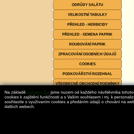
ODRŮDY SALÁTU
VELIKOSTNÍ TABULKY
PŘEHLED - HERBICIDY
PŘEHLED - SEMENA PAPRIK
ROUBOVÁNÍ PAPRIK
ZPRACOVÁNÍ OSOBNÍCH ÚDAJŮ
COOKIES
PODKOVÁŘSTVÍ ROZEHNAL
VŠEOBECNÉ OBCHODNÍ PODMÍNKY
Na základě
nařízení EU
jsme nuceni od každého návštěvníka tohoto
FORMULÁŘE KE STAŽENÍ
cookies k zajištění funkčnosti a s Vaším souhlasem i mj. k personaliz
souhlasíte s využívaním cookies a předáním údajů o chování na webu
dalších webech.