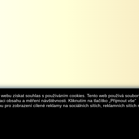
 webu získat souhlas s používáním cookies. Tento web používá soubor
aci obsahu a měření návštěvnosti. Kliknutím na tlačítko „Přijmout vše“
 pro zobrazení cílené reklamy na sociálních sítích, reklamních sítích 
Provozovatelem internetového obchodu
iAgromarket.cz
je AGROMARKET IRSI s.r.o.
zapsaná v obchodním rejstřík
Kontakt:
e-obchod@
© 2013 iAgromarket.cz - všechna práva vyhrazena, kopírování obsahu str