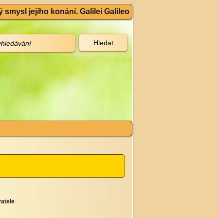
 smysl jejího konání. Galilei Galileo
atele