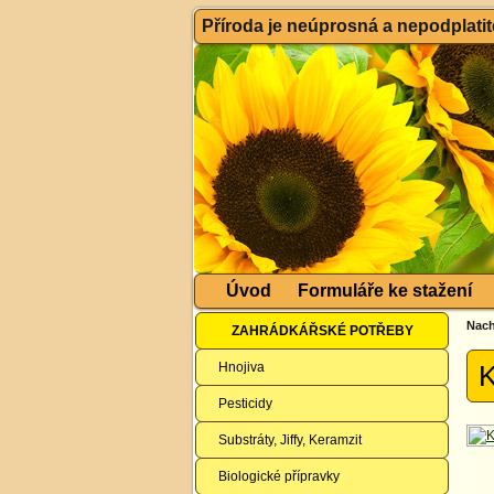
Příroda je neúprosná a nepodplatitel
Úvod
Formuláře ke stažení
Nach
ZAHRÁDKÁŘSKÉ POTŘEBY
Hnojiva
K
Pesticidy
Substráty, Jiffy, Keramzit
Biologické přípravky