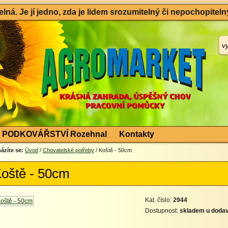
ná. Je jí jedno, zda je lidem srozumitelný či nepochopitelný
PODKOVÁŘSTVÍ Rozehnal
Kontakty
ázíte se:
Úvod
/
Chovatelské potřeby
/ Koště - 50cm
oště - 50cm
Kat. číslo:
2944
Dostupnost:
skladem u dodav