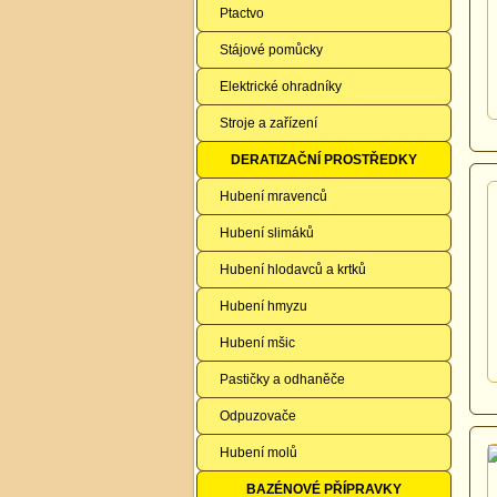
Ptactvo
Stájové pomůcky
Elektrické ohradníky
Stroje a zařízení
DERATIZAČNÍ PROSTŘEDKY
Hubení mravenců
Hubení slimáků
Hubení hlodavců a krtků
Hubení hmyzu
Hubení mšic
Pastičky a odhaněče
Odpuzovače
Hubení molů
BAZÉNOVÉ PŘÍPRAVKY