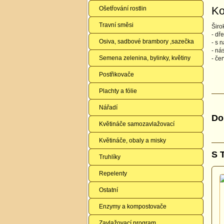
Ko
Ošetřování rostlin
Travní směsi
Širo
- dř
Osiva, sadbové brambory ,sazečka
- s 
- ná
Semena zelenina, bylinky, květiny
- če
Postřikovače
Plachty a fólie
Nářadí
Do
Květináče samozavlažovací
Květináče, obaly a misky
S 
Truhlíky
Repelenty
Ostatní
Enzymy a kompostovače
Zavlažovací program