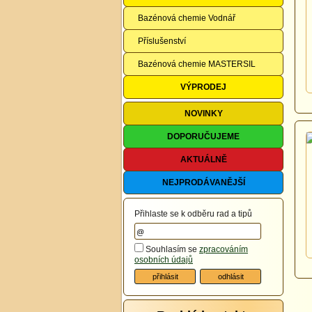
Bazénová chemie Vodnář
Příslušenství
Bazénová chemie MASTERSIL
VÝPRODEJ
NOVINKY
DOPORUČUJEME
AKTUÁLNĚ
NEJPRODÁVANĚJŠÍ
Přihlaste se k odběru rad a tipů
Souhlasím se
zpracováním
osobních údajů