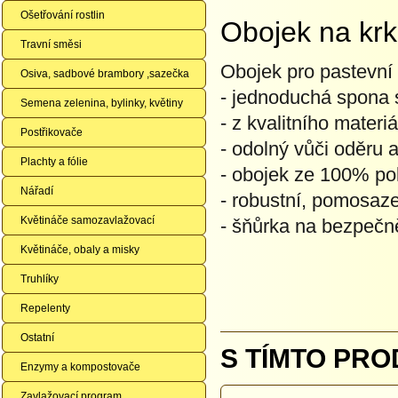
Ošetřování rostlin
Obojek na kr
Travní směsi
Obojek pro pastevní
Osiva, sadbové brambory ,sazečka
- jednoduchá spona 
Semena zelenina, bylinky, květiny
- z kvalitního materi
Postřikovače
- odolný vůči oděru
Plachty a fólie
- obojek ze 100% po
Nářadí
- robustní, pomosaz
Květináče samozavlažovací
- šňůrka na bezpečn
Květináče, obaly a misky
Truhlíky
Repelenty
Ostatní
S TÍMTO PRO
Enzymy a kompostovače
Zavlažovací program