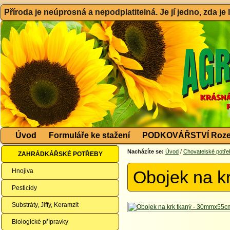
Příroda je neúprosná a nepodplatitelná. Je jí jedno, zda je
Úvod
Formuláře ke stažení
PODKOVÁŘSTVÍ Roze
Nacházíte se:
Úvod
/
Chovatelské potře
ZAHRÁDKÁŘSKÉ POTŘEBY
Hnojiva
Obojek na k
Pesticidy
Substráty, Jiffy, Keramzit
Biologické přípravky