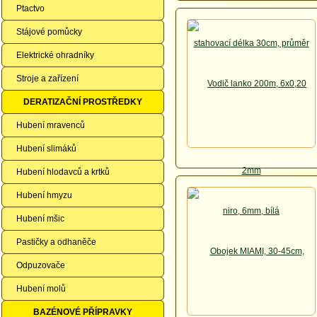
Ptactvo
Stájové pomůcky
Elektrické ohradníky
Stroje a zařízení
DERATIZAČNÍ PROSTŘEDKY
Hubení mravenců
Hubení slimáků
Hubení hlodavců a krtků
Hubení hmyzu
Hubení mšic
Pastičky a odhaněče
Odpuzovače
Hubení molů
BAZÉNOVÉ PŘÍPRAVKY