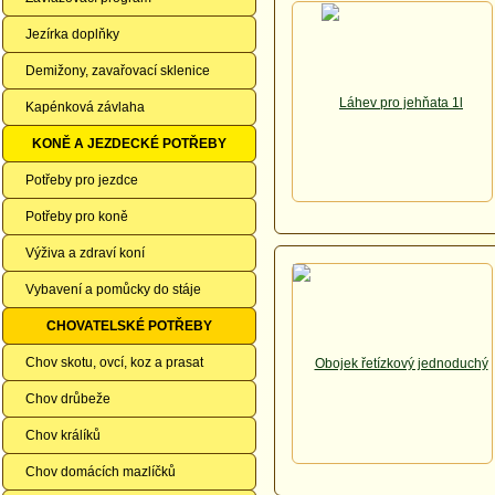
Jezírka doplňky
Demižony, zavařovací sklenice
Kapénková závlaha
KONĚ A JEZDECKÉ POTŘEBY
Potřeby pro jezdce
Potřeby pro koně
Výživa a zdraví koní
Vybavení a pomůcky do stáje
CHOVATELSKÉ POTŘEBY
Chov skotu, ovcí, koz a prasat
Chov drůbeže
Chov králíků
Chov domácích mazlíčků