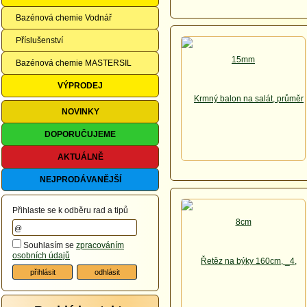
Bazénová chemie Vodnář
Příslušenství
Bazénová chemie MASTERSIL
VÝPRODEJ
NOVINKY
DOPORUČUJEME
AKTUÁLNĚ
NEJPRODÁVANĚJŠÍ
Přihlaste se k odběru rad a tipů
Souhlasím se
zpracováním
osobních údajů