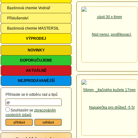
Bazénová chemie Vodnář
Příslušenství
Bazénová chemie MASTERSIL
VÝPRODEJ
NOVINKY
DOPORUČUJEME
AKTUÁLNĚ
NEJPRODÁVANĚJŠÍ
Přihlaste se k odběru rad a tipů
Souhlasím se
zpracováním
osobních údajů