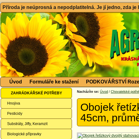
Příroda je neúprosná a nepodplatitelná. Je jí jedno, zda je
Úvod
Formuláře ke stažení
PODKOVÁŘSTVÍ Roze
Nacházíte se:
Úvod
/
Chovatelské potře
ZAHRÁDKÁŘSKÉ POTŘEBY
Hnojiva
Obojek řetíz
Pesticidy
45cm, prům
Substráty, Jiffy, Keramzit
Biologické přípravky