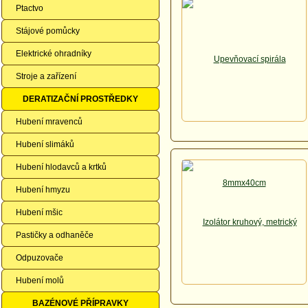
Ptactvo
Stájové pomůcky
Elektrické ohradníky
Stroje a zařízení
DERATIZAČNÍ PROSTŘEDKY
Hubení mravenců
Hubení slimáků
Hubení hlodavců a krtků
Hubení hmyzu
Hubení mšic
Pastičky a odhaněče
Odpuzovače
Hubení molů
BAZÉNOVÉ PŘÍPRAVKY