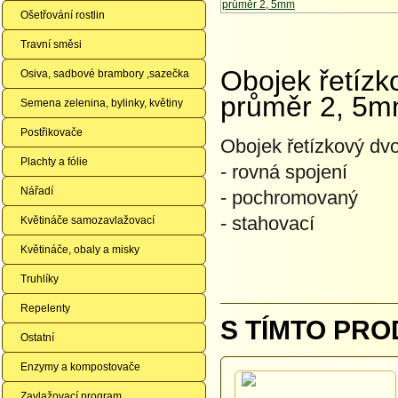
Ošetřování rostlin
Travní směsi
Obojek řetízk
Osiva, sadbové brambory ,sazečka
průměr 2, 5
Semena zelenina, bylinky, květiny
Postřikovače
Obojek řetízkový dvo
Plachty a fólie
- rovná spojení
Nářadí
- pochromovaný
- stahovací
Květináče samozavlažovací
Květináče, obaly a misky
Truhlíky
Repelenty
S TÍMTO PRO
Ostatní
Enzymy a kompostovače
Zavlažovací program