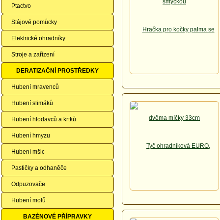
Ptactvo
Stájové pomůcky
Elektrické ohradníky
Stroje a zařízení
DERATIZAČNÍ PROSTŘEDKY
Hubení mravenců
Hubení slimáků
Hubení hlodavců a krtků
Hubení hmyzu
Hubení mšic
Pastičky a odhaněče
Odpuzovače
Hubení molů
BAZÉNOVÉ PŘÍPRAVKY