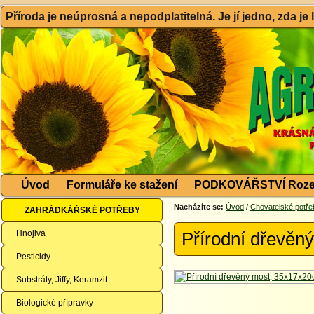
Příroda je neúprosná a nepodplatitelná. Je jí jedno, zda je
Úvod
Formuláře ke stažení
PODKOVÁŘSTVÍ Roze
Nacházíte se:
Úvod
/
Chovatelské potře
ZAHRÁDKÁŘSKÉ POTŘEBY
Hnojiva
Přírodní dřevěn
Pesticidy
Substráty, Jiffy, Keramzit
Biologické přípravky