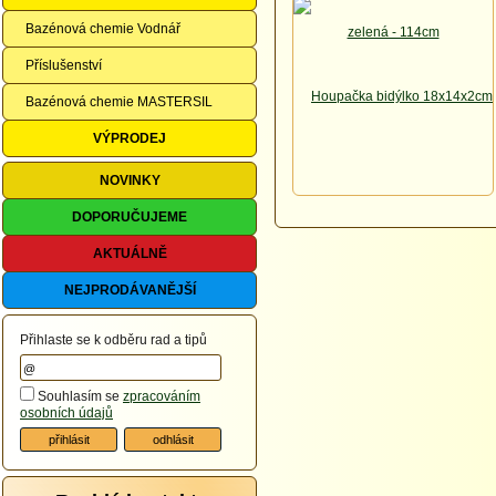
Bazénová chemie Vodnář
Příslušenství
Bazénová chemie MASTERSIL
VÝPRODEJ
NOVINKY
DOPORUČUJEME
AKTUÁLNĚ
NEJPRODÁVANĚJŠÍ
Přihlaste se k odběru rad a tipů
Souhlasím se
zpracováním
osobních údajů