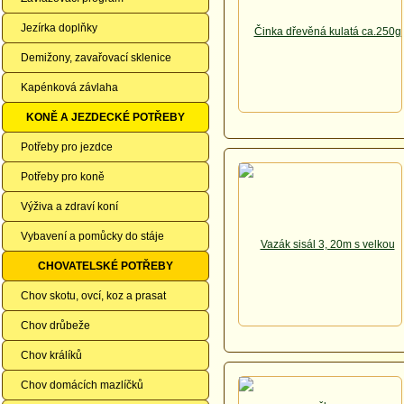
Jezírka doplňky
Demižony, zavařovací sklenice
Kapénková závlaha
KONĚ A JEZDECKÉ POTŘEBY
Potřeby pro jezdce
Potřeby pro koně
Výživa a zdraví koní
Vybavení a pomůcky do stáje
CHOVATELSKÉ POTŘEBY
Chov skotu, ovcí, koz a prasat
Chov drůbeže
Chov králíků
Chov domácích mazlíčků