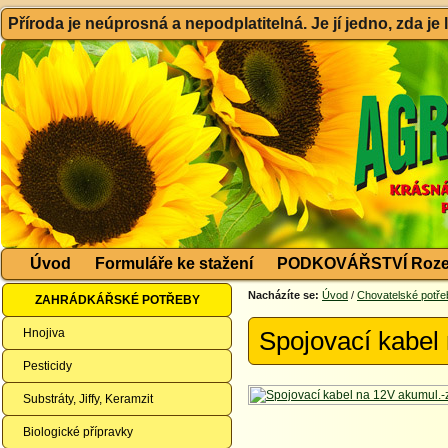
Příroda je neúprosná a nepodplatitelná. Je jí jedno, zda je
Úvod
Formuláře ke stažení
PODKOVÁŘSTVÍ Roze
Nacházíte se:
Úvod
/
Chovatelské potře
ZAHRÁDKÁŘSKÉ POTŘEBY
Hnojiva
Spojovací kabel
Pesticidy
Substráty, Jiffy, Keramzit
Biologické přípravky