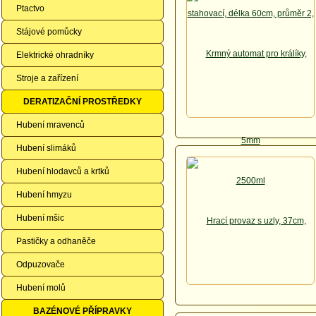
Ptactvo
Stájové pomůcky
Elektrické ohradníky
Stroje a zařízení
DERATIZAČNÍ PROSTŘEDKY
Hubení mravenců
Hubení slimáků
Hubení hlodavců a krtků
Hubení hmyzu
Hubení mšic
Pastičky a odhaněče
Odpuzovače
Hubení molů
BAZÉNOVÉ PŘÍPRAVKY