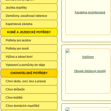
Jezírka doplňky
Demižony, zavařovací sklenice
Kapénková závlaha
KONĚ A JEZDECKÉ POTŘEBY
Potřeby pro jezdce
Potřeby pro koně
Výživa a zdraví koní
Vybavení a pomůcky do stáje
CHOVATELSKÉ POTŘEBY
Chov skotu, ovcí, koz a prasat
Chov drůbeže
Chov králíků
Chov domácích mazlíčků