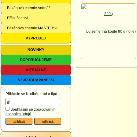
Bazénová chemie Vodnář
Příslušenství
Bazénová chemie MASTERSIL
VÝPRODEJ
NOVINKY
DOPORUČUJEME
AKTUÁLNĚ
NEJPRODÁVANĚJŠÍ
Přihlaste se k odběru rad a tipů
Souhlasím se
zpracováním
osobních údajů