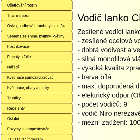
Ošetřování rostlin
Vodič lanko 
Travní směsi
Osiva, sadbové brambory ,sazečka
Zesílené vodící lanko
Semena zelenina, bylinky, květiny
- zesílené ocelové v
Postřikovače
- dobrá vodivost a v
Plachty a fólie
- silná monofilová v
- vysoká kvalita zpr
Nářadí
- barva bílá
Květináče samozavlažovací
- max. doporučená d
Květináče, obaly a misky
- elektrický odpor (
Truhlíky
- počet vodičů: 9
Repelenty
- vodič Niro nerezavě
Ostatní
- mezní zatížení: 10
Enzymy a kompostovače
Zavlažovací program