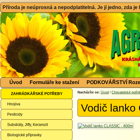
Příroda je neúprosná a nepodplatitelná. Je jí jedno, zda je
Úvod
Formuláře ke stažení
PODKOVÁŘSTVÍ Roze
Nacházíte se:
Úvod
/
Chovatelské potře
ZAHRÁDKÁŘSKÉ POTŘEBY
Hnojiva
Vodič lanko
Pesticidy
Substráty, Jiffy, Keramzit
Biologické přípravky