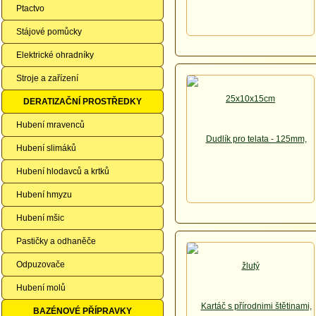
Ptactvo
Stájové pomůcky
Elektrické ohradníky
Stroje a zařízení
DERATIZAČNÍ PROSTŘEDKY
Hubení mravenců
Hubení slimáků
Hubení hlodavců a krtků
Hubení hmyzu
Hubení mšic
Pastičky a odhaněče
Odpuzovače
Hubení molů
BAZÉNOVÉ PŘÍPRAVKY