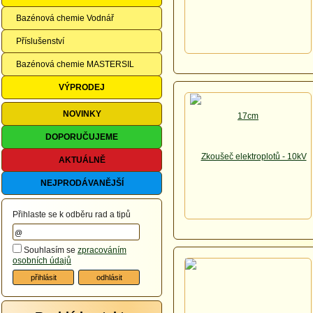
Bazénová chemie Vodnář
Příslušenství
Bazénová chemie MASTERSIL
VÝPRODEJ
NOVINKY
DOPORUČUJEME
AKTUÁLNĚ
NEJPRODÁVANĚJŠÍ
Přihlaste se k odběru rad a tipů
Souhlasím se
zpracováním
osobních údajů