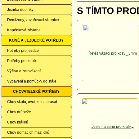
S TÍMTO PRO
Jezírka doplňky
Demižony, zavařovací sklenice
Kapénková závlaha
KONĚ A JEZDECKÉ POTŘEBY
Potřeby pro jezdce
Potřeby pro koně
Výživa a zdraví koní
Vybavení a pomůcky do stáje
CHOVATELSKÉ POTŘEBY
Chov skotu, ovcí, koz a prasat
Chov drůbeže
Chov králíků
Chov domácích mazlíčků