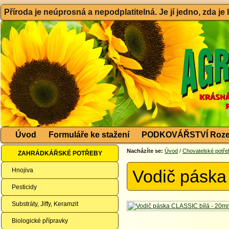
Příroda je neúprosná a nepodplatitelná. Je jí jedno, zda je
Úvod
Formuláře ke stažení
PODKOVÁŘSTVÍ Roze
Nacházíte se:
Úvod
/
Chovatelské potře
ZAHRÁDKÁŘSKÉ POTŘEBY
Hnojiva
Vodič páska
Pesticidy
Substráty, Jiffy, Keramzit
Biologické přípravky