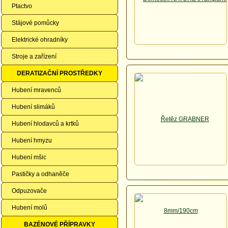
Ptactvo
Stájové pomůcky
Elektrické ohradníky
Stroje a zařízení
DERATIZAČNÍ PROSTŘEDKY
Hubení mravenců
Hubení slimáků
Hubení hlodavců a krtků
Hubení hmyzu
Hubení mšic
Pastičky a odhaněče
Odpuzovače
Hubení molů
BAZÉNOVÉ PŘÍPRAVKY