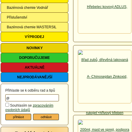
Bazénová chemie Vodnář
Příslušenství
Bazénová chemie MASTERSIL
VÝPRODEJ
NOVINKY
DOPORUČUJEME
AKTUÁLNĚ
NEJPRODÁVANĚJŠÍ
Přihlaste se k odběru rad a tipů
Souhlasím se
zpracováním
osobních údajů