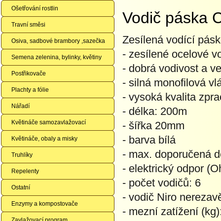
Ošetřování rostlin
Vodič páska 
Travní směsi
Zesílená vodící pásk
Osiva, sadbové brambory ,sazečka
- zesílené ocelové v
Semena zelenina, bylinky, květiny
- dobrá vodivost a v
Postřikovače
- silná monofilová v
Plachty a fólie
- vysoká kvalita zpr
Nářadí
- délka: 200m
Květináče samozavlažovací
- šířka 20mm
- barva bílá
Květináče, obaly a misky
- max. doporučená d
Truhlíky
- elektrický odpor (
Repelenty
- počet vodičů: 6
Ostatní
- vodič Niro nerezavě
Enzymy a kompostovače
- mezní zatížení (kg)
Zavlažovací program