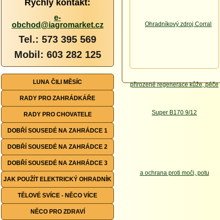
Rychlý kontakt:
e-
obchod@iagromarket.cz
Tel.: 573 395 569
Mobil: 603 282 125
LUNA ČILI MĚSÍC
RADY PRO ZAHRÁDKÁŘE
RADY PRO CHOVATELE
DOBŘÍ SOUSEDÉ NA ZAHRÁDCE 1
DOBŘÍ SOUSEDÉ NA ZAHRÁDCE 2
DOBŘÍ SOUSEDÉ NA ZAHRÁDCE 3
JAK POUŽÍT ELEKTRICKÝ OHRADNÍK
TĚLOVÉ SVÍCE - NĚCO VÍCE
NĚCO PRO ZDRAVÍ