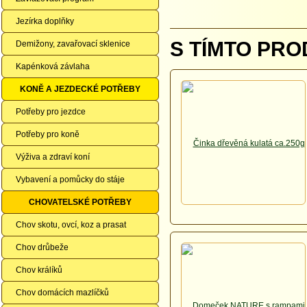
Jezírka doplňky
S TÍMTO PRO
Demižony, zavařovací sklenice
Kapénková závlaha
KONĚ A JEZDECKÉ POTŘEBY
Potřeby pro jezdce
Potřeby pro koně
Výživa a zdraví koní
Vybavení a pomůcky do stáje
CHOVATELSKÉ POTŘEBY
Chov skotu, ovcí, koz a prasat
Chov drůbeže
Chov králíků
Chov domácích mazlíčků