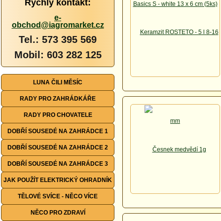
Rychlý kontakt:
e-
obchod@iagromarket.cz
Tel.: 573 395 569
Mobil: 603 282 125
LUNA ČILI MĚSÍC
RADY PRO ZAHRÁDKÁŘE
RADY PRO CHOVATELE
DOBŘÍ SOUSEDÉ NA ZAHRÁDCE 1
DOBŘÍ SOUSEDÉ NA ZAHRÁDCE 2
DOBŘÍ SOUSEDÉ NA ZAHRÁDCE 3
JAK POUŽÍT ELEKTRICKÝ OHRADNÍK
TĚLOVÉ SVÍCE - NĚCO VÍCE
NĚCO PRO ZDRAVÍ