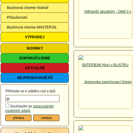
Bazénová chemie Vodnář
Příslušenství
Bazénová chemie MASTERSIL
VÝPRODEJ
NOVINKY
DOPORUČUJEME
AKTUÁLNĚ
NEJPRODÁVANĚJŠÍ
Přihlaste se k odběru rad a tipů
Souhlasím se
zpracováním
osobních údajů