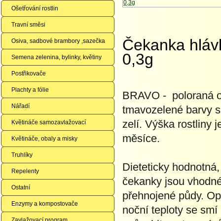
Ošetřování rostlin
Travní směsi
Čekanka hlá
Osiva, sadbové brambory ,sazečka
0,3g
Semena zelenina, bylinky, květiny
Postřikovače
Plachty a fólie
BRAVO - poloraná od
Nářadí
tmavozelené barvy s
zelí. Výška rostliny
Květináče samozavlažovací
měsíce.
Květináče, obaly a misky
Truhlíky
Dieteticky hodnotná,
Repelenty
čekanky jsou vhodné
Ostatní
přehnojené půdy. Opt
Enzymy a kompostovače
noční teploty se sm
Zavlažovací program