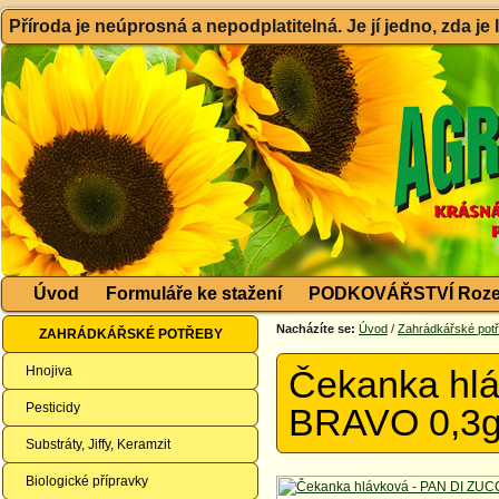
Příroda je neúprosná a nepodplatitelná. Je jí jedno, zda je
Úvod
Formuláře ke stažení
PODKOVÁŘSTVÍ Roze
Nacházíte se:
Úvod
/
Zahrádkářské pot
ZAHRÁDKÁŘSKÉ POTŘEBY
Hnojiva
Čekanka hl
Pesticidy
BRAVO 0,3
Substráty, Jiffy, Keramzit
Biologické přípravky