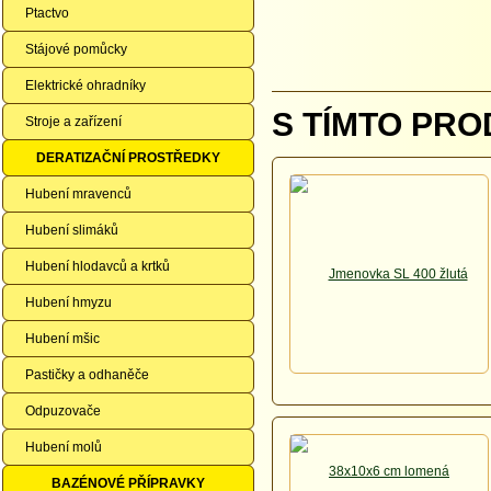
Ptactvo
Stájové pomůcky
Elektrické ohradníky
S TÍMTO PRO
Stroje a zařízení
DERATIZAČNÍ PROSTŘEDKY
Hubení mravenců
Hubení slimáků
Hubení hlodavců a krtků
Hubení hmyzu
Hubení mšic
Pastičky a odhaněče
Odpuzovače
Hubení molů
BAZÉNOVÉ PŘÍPRAVKY