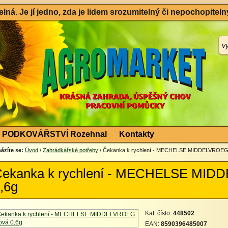
ná. Je jí jedno, zda je lidem srozumitelný či nepochopitelný
PODKOVÁŘSTVÍ Rozehnal
Kontakty
ázíte se:
Úvod
/
Zahrádkářské potřeby
/ Čekanka k rychlení - MECHELSE MIDDELVROEG
ekanka k rychlení - MECHELSE MID
,6g
Kat. číslo:
448502
EAN:
8590396485007