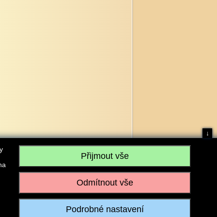
↓
y
na
, IČO: 28304845, se sídlem č.p. 17, 768 75 Loukov
u vedeném Krajským soudem v Brně, sp. zn. C 59979
iagromarket.cz
, Mobil: 603 525 615, Tel: 573 395 569
ánek je dovoleno pouze se souhlasem provozovatele.
Realizace:
w-software.com