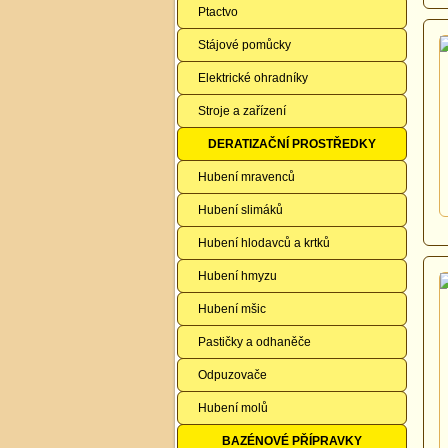
Ptactvo
Stájové pomůcky
Elektrické ohradníky
Stroje a zařízení
DERATIZAČNÍ PROSTŘEDKY
Hubení mravenců
Hubení slimáků
Hubení hlodavců a krtků
Hubení hmyzu
Hubení mšic
Pastičky a odhaněče
Odpuzovače
Hubení molů
BAZÉNOVÉ PŘÍPRAVKY