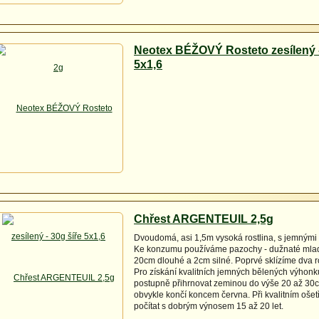
Neotex BÉŽOVÝ Rosteto zesílený -
5x1,6
Chřest ARGENTEUIL 2,5g
Dvoudomá, asi 1,5m vysoká rostlina, s jemnými ni
Ke konzumu používáme pazochy - dužnaté mla
20cm dlouhé a 2cm silné. Poprvé sklízíme dva r
Pro získání kvalitních jemných bělených výhonků
postupně přihrnovat zeminou do výše 20 až 30c
obvykle končí koncem června. Při kvalitním oš
počítat s dobrým výnosem 15 až 20 let.