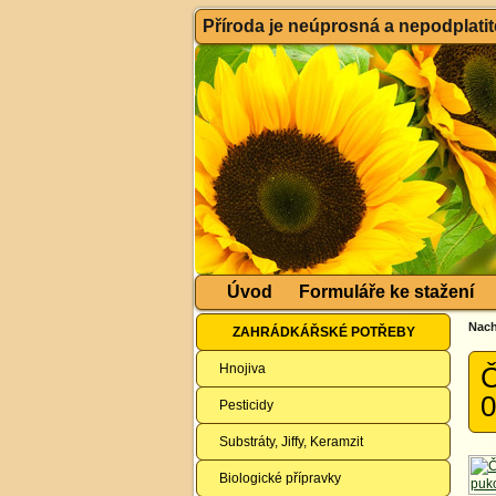
Příroda je neúprosná a nepodplatitel
Úvod
Formuláře ke stažení
Nach
ZAHRÁDKÁŘSKÉ POTŘEBY
Hnojiva
Č
0
Pesticidy
Substráty, Jiffy, Keramzit
Biologické přípravky