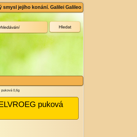
 smysl jejího konání. Galilei Galileo
 puková 0,6g
DELVROEG puková