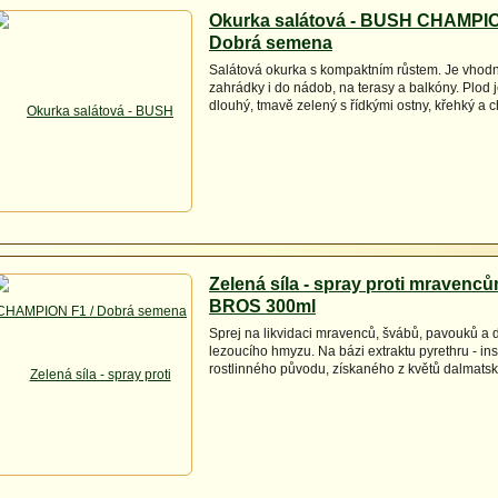
Okurka salátová - BUSH CHAMPIO
Dobrá semena
Salátová okurka s kompaktním růstem. Je vhod
zahrádky i do nádob, na terasy a balkóny. Plod 
dlouhý, tmavě zelený s řídkými ostny, křehký a c
Zelená síla - spray proti mraven
BROS 300ml
Sprej na likvidaci mravenců, švábů, pavouků a 
lezoucího hmyzu. Na bázi extraktu pyrethru - ins
rostlinného původu, získaného z květů dalmats