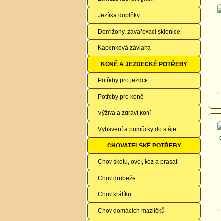
Jezírka doplňky
Demižony, zavařovací sklenice
Kapénková závlaha
KONĚ A JEZDECKÉ POTŘEBY
Potřeby pro jezdce
Potřeby pro koně
Výživa a zdraví koní
Vybavení a pomůcky do stáje
CHOVATELSKÉ POTŘEBY
Chov skotu, ovcí, koz a prasat
Chov drůbeže
Chov králíků
Chov domácích mazlíčků