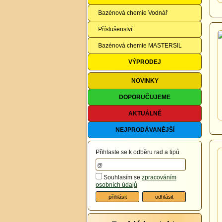
Bazénová chemie Vodnář
Příslušenství
Bazénová chemie MASTERSIL
VÝPRODEJ
NOVINKY
DOPORUČUJEME
AKTUÁLNĚ
NEJPRODÁVANĚJŠÍ
Přihlaste se k odběru rad a tipů
Souhlasím se
zpracováním
osobních údajů