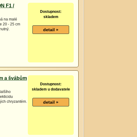
N F1 /
Dostupnost:
skladem
ná na malé
je 20 - 25 cm
hutný.
cům a švábům
Dostupnost:
skladem u dodavatele
dalšího
ekticidu
kých chryzantém.