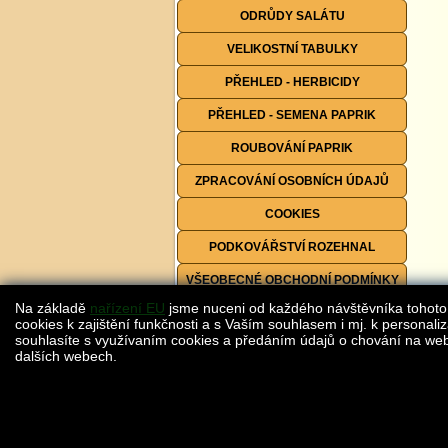
ODRŮDY SALÁTU
VELIKOSTNÍ TABULKY
PŘEHLED - HERBICIDY
PŘEHLED - SEMENA PAPRIK
ROUBOVÁNÍ PAPRIK
ZPRACOVÁNÍ OSOBNÍCH ÚDAJŮ
COOKIES
PODKOVÁŘSTVÍ ROZEHNAL
VŠEOBECNÉ OBCHODNÍ PODMÍNKY
Na základě
nařízení EU
jsme nuceni od každého návštěvníka tohoto
FORMULÁŘE KE STAŽENÍ
cookies k zajištění funkčnosti a s Vaším souhlasem i mj. k personaliz
souhlasíte s využívaním cookies a předáním údajů o chování na webu
dalších webech.