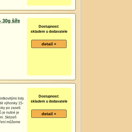
 30g šíře
Dostupnost:
skladem u dodavatele
Dostupnost:
tkovitými listy.
skladem u dodavatele
dé výhonky 15-
oky po zasetí.
 je nutné je
m. Sklizeň
etření můžeme