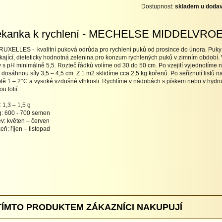
Dostupnost:
skladem u dodav
kanka k rychlení - MECHELSE MIDDELVROE
RUXELLES - kvalitní puková odrůda pro rychlení puků od prosince do února. Puky 
kající, dieteticky hodnotná zelenina pro konzum rychlených puků v zimním obdob
 s pH minimálně 5,5. Rozteč řádků volíme od 30 do 50 cm. Po vzejití vyjednotíme na 
 dosáhnou síly 3,5 – 4,5 cm. Z 1 m2 sklidíme cca 2,5 kg kořenů. Po seříznutí listů 
otě 1 – 2°C a vysoké vzdušné vlhkosti. Rychlíme v nádobách s pískem nebo v hydro
u folií.
 1,3 – 1,5 g
g: 600 - 700 semen
v: květen – červen
zeň: říjen – listopad
TÍMTO PRODUKTEM ZÁKAZNÍCI NAKUPUJÍ