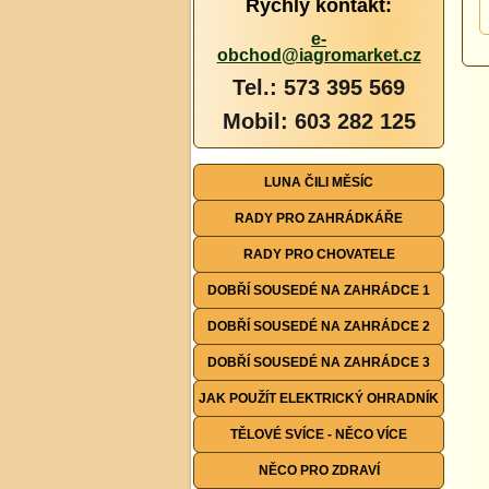
Rychlý kontakt:
e-
obchod@iagromarket.cz
Tel.: 573 395 569
Mobil: 603 282 125
LUNA ČILI MĚSÍC
RADY PRO ZAHRÁDKÁŘE
RADY PRO CHOVATELE
DOBŘÍ SOUSEDÉ NA ZAHRÁDCE 1
DOBŘÍ SOUSEDÉ NA ZAHRÁDCE 2
DOBŘÍ SOUSEDÉ NA ZAHRÁDCE 3
JAK POUŽÍT ELEKTRICKÝ OHRADNÍK
TĚLOVÉ SVÍCE - NĚCO VÍCE
NĚCO PRO ZDRAVÍ