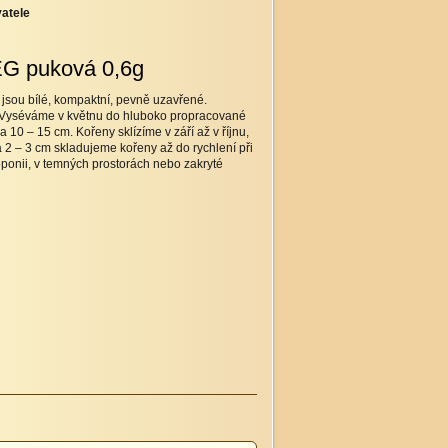
atele
G puková 0,6g
jsou bílé, kompaktní, pevně uzavřené.
í. Vyséváme v květnu do hluboko propracované
10 – 15 cm. Kořeny sklízíme v září až v říjnu,
na 2 – 3 cm skladujeme kořeny až do rychlení při
ponii, v temných prostorách nebo zakryté