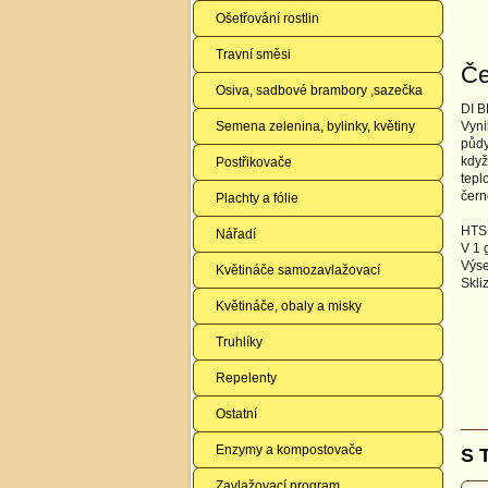
Ošetřování rostlin
Travní směsi
Če
Osiva, sadbové brambory ,sazečka
DI B
Semena zelenina, bylinky, květiny
Vyni
půdy
když
Postřikovače
tepl
černo
Plachty a fólie
HTS:
Nářadí
V 1 
Výse
Květináče samozavlažovací
Skli
Květináče, obaly a misky
Truhlíky
Repelenty
Ostatní
Enzymy a kompostovače
S 
Zavlažovací program