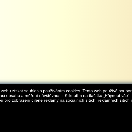
 webu získat souhlas s používáním cookies. Tento web používá soubor
aci obsahu a měření návštěvnosti. Kliknutím na tlačítko „Přijmout vše“
 pro zobrazení cílené reklamy na sociálních sítích, reklamních sítích 
Provozovatelem internetového obchodu
iAgromarket.cz
je AGROMARKET IRSI s.r.o.
zapsaná v obchodním rejstřík
Kontakt:
e-obchod@
© 2013 iAgromarket.cz - všechna práva vyhrazena, kopírování obsahu str