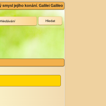
 smysl jejího konání. Galilei Galileo