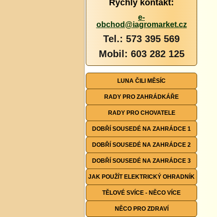
Rychlý kontakt:
e-
obchod@iagromarket.cz
Tel.: 573 395 569
Mobil: 603 282 125
LUNA ČILI MĚSÍC
RADY PRO ZAHRÁDKÁŘE
RADY PRO CHOVATELE
DOBŘÍ SOUSEDÉ NA ZAHRÁDCE 1
DOBŘÍ SOUSEDÉ NA ZAHRÁDCE 2
DOBŘÍ SOUSEDÉ NA ZAHRÁDCE 3
JAK POUŽÍT ELEKTRICKÝ OHRADNÍK
TĚLOVÉ SVÍCE - NĚCO VÍCE
NĚCO PRO ZDRAVÍ