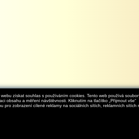
 webu získat souhlas s používáním cookies. Tento web používá soubor
aci obsahu a měření návštěvnosti. Kliknutím na tlačítko „Přijmout vše“
 pro zobrazení cílené reklamy na sociálních sítích, reklamních sítích 
Provozovatelem internetového obchodu
iAgromarket.cz
je AGROMARKET IRSI s.r.o.
zapsaná v obchodním rejstřík
Kontakt:
e-obchod@
© 2013 iAgromarket.cz - všechna práva vyhrazena, kopírování obsahu str