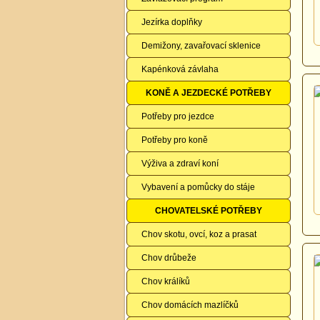
Jezírka doplňky
Demižony, zavařovací sklenice
Kapénková závlaha
KONĚ A JEZDECKÉ POTŘEBY
Potřeby pro jezdce
Potřeby pro koně
Výživa a zdraví koní
Vybavení a pomůcky do stáje
CHOVATELSKÉ POTŘEBY
Chov skotu, ovcí, koz a prasat
Chov drůbeže
Chov králíků
Chov domácích mazlíčků