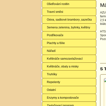
Má
Ošetřování rostlin
Travní směsi
AZUR
farm
Osiva, sadbové brambory ,sazečka
2,5 
bláto
Semena zelenina, bylinky, květiny
HTS:
Postřikovače
Spon
Pozo
Plachty a fólie
Nářadí
Květináče samozavlažovací
Květináče, obaly a misky
S 
Truhlíky
Repelenty
Ostatní
Enzymy a kompostovače
Zavlažovací program