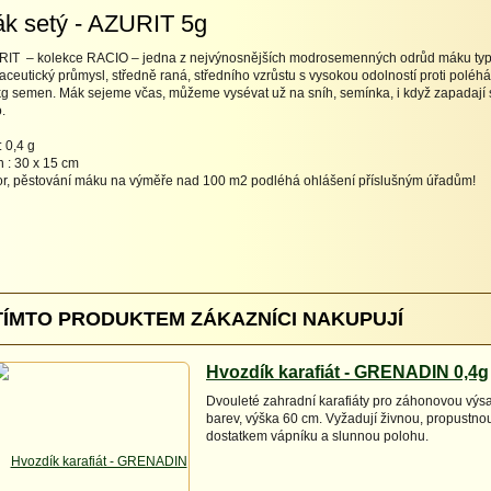
k setý - AZURIT 5g
IT – kolekce RACIO – jedna z nejvýnosnějších modrosemenných odrůd máku typu 
aceutický průmysl, středně raná, středního vzrůstu s vysokou odolností proti poléhán
kg semen. Mák sejeme včas, můžeme vysévat už na sníh, semínka, i když zapadají
.
 0,4 g
 : 30 x 15 cm
r, pěstování máku na výměře nad 100 m2 podléhá ohlášení příslušným úřadům!
TÍMTO PRODUKTEM ZÁKAZNÍCI NAKUPUJÍ
Hvozdík karafiát - GRENADIN 0,4g
Dvouleté zahradní karafiáty pro záhonovou vý
barev, výška 60 cm. Vyžadují živnou, propustno
dostatkem vápníku a slunnou polohu.