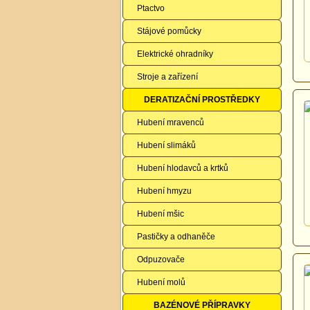
Ptactvo
Stájové pomůcky
Elektrické ohradníky
Stroje a zařízení
DERATIZAČNÍ PROSTŘEDKY
Hubení mravenců
Hubení slimáků
Hubení hlodavců a krtků
Hubení hmyzu
Hubení mšic
Pastičky a odhaněče
Odpuzovače
Hubení molů
BAZÉNOVÉ PŘÍPRAVKY