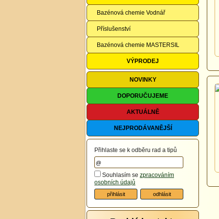
Bazénová chemie Vodnář
Příslušenství
Bazénová chemie MASTERSIL
VÝPRODEJ
NOVINKY
DOPORUČUJEME
AKTUÁLNĚ
NEJPRODÁVANĚJŠÍ
Přihlaste se k odběru rad a tipů
Souhlasím se
zpracováním
osobních údajů