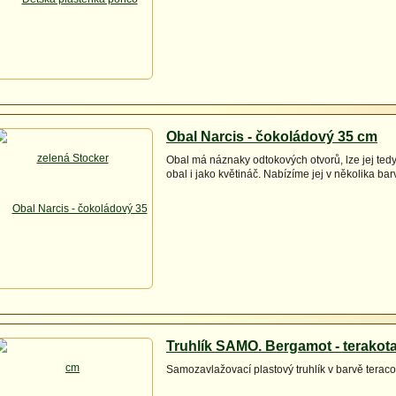
Obal Narcis - čokoládový 35 cm
Obal má náznaky odtokových otvorů, lze jej tedy
obal i jako květináč. Nabízíme jej v několika ba
Truhlík SAMO. Bergamot - terakot
Samozavlažovací plastový truhlík v barvě teraco