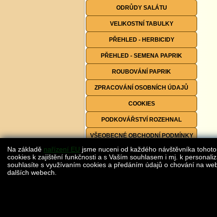
ODRŮDY SALÁTU
VELIKOSTNÍ TABULKY
PŘEHLED - HERBICIDY
PŘEHLED - SEMENA PAPRIK
ROUBOVÁNÍ PAPRIK
ZPRACOVÁNÍ OSOBNÍCH ÚDAJŮ
COOKIES
PODKOVÁŘSTVÍ ROZEHNAL
VŠEOBECNÉ OBCHODNÍ PODMÍNKY
Na základě
nařízení EU
jsme nuceni od každého návštěvníka tohoto
FORMULÁŘE KE STAŽENÍ
cookies k zajištění funkčnosti a s Vaším souhlasem i mj. k personaliz
souhlasíte s využívaním cookies a předáním údajů o chování na webu
dalších webech.