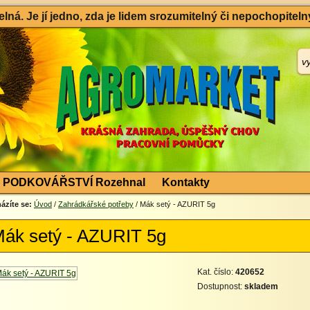
ná. Je jí jedno, zda je lidem srozumitelný či nepochopitelný
PODKOVÁŘSTVÍ Rozehnal
Kontakty
ázíte se:
Úvod
/
Zahrádkářské potřeby
/ Mák setý - AZURIT 5g
ák setý - AZURIT 5g
Kat. číslo:
420652
Dostupnost:
skladem