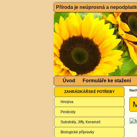
Příroda je neúprosná a nepodplatitel
Úvod
Formuláře ke stažení
Nach
ZAHRÁDKÁŘSKÉ POTŘEBY
Hnojiva
M
Pesticidy
Substráty, Jiffy, Keramzit
Biologické přípravky