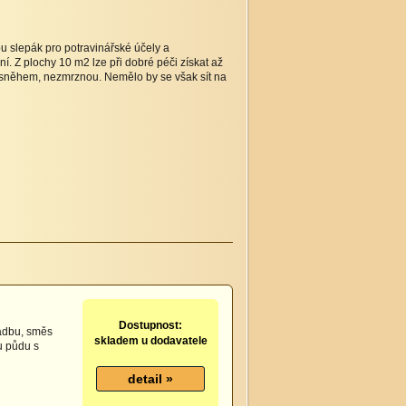
slepák pro potravinářské účely a
í. Z plochy 10 m2 lze při dobré péči získat až
 sněhem, nezmrznou. Nemělo by se však sít na
Dostupnost:
sadbu, směs
skladem u dodavatele
u půdu s