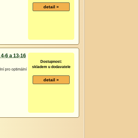
 4-6 a 13-16
Dostupnost:
skladem u dodavatele
lní pro optimální