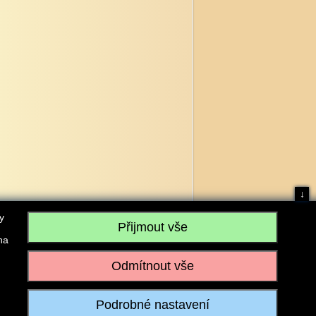
↓
y
na
, IČO: 28304845, se sídlem č.p. 17, 768 75 Loukov
u vedeném Krajským soudem v Brně, sp. zn. C 59979
iagromarket.cz
, Mobil: 603 525 615, Tel: 573 395 569
ánek je dovoleno pouze se souhlasem provozovatele.
Realizace:
w-software.com