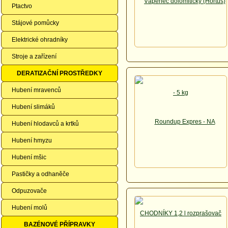
Ptactvo
Stájové pomůcky
Elektrické ohradníky
Stroje a zařízení
DERATIZAČNÍ PROSTŘEDKY
Hubení mravenců
Hubení slimáků
Hubení hlodavců a krtků
Hubení hmyzu
Hubení mšic
Pastičky a odhaněče
Odpuzovače
Hubení molů
BAZÉNOVÉ PŘÍPRAVKY