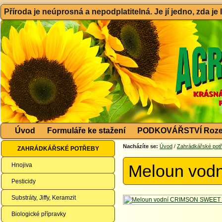
Příroda je neúprosná a nepodplatitelná. Je jí jedno, zda je
Úvod
Formuláře ke stažení
PODKOVÁŘSTVÍ Roze
Nacházíte se:
Úvod
/
Zahrádkářské pot
ZAHRÁDKÁŘSKÉ POTŘEBY
Hnojiva
Meloun vod
Pesticidy
Substráty, Jiffy, Keramzit
Biologické přípravky