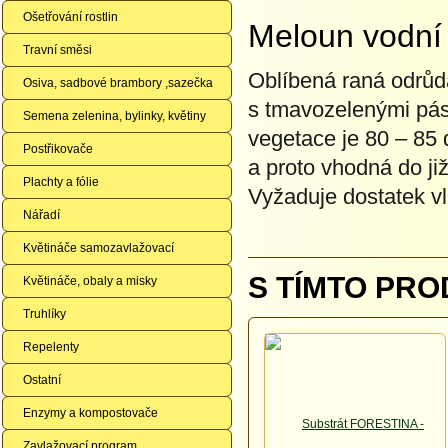
Ošetřování rostlin
Meloun vodn
Travní směsi
Oblíbená raná odrůda
Osiva, sadbové brambory ,sazečka
s tmavozelenými pásk
Semena zelenina, bylinky, květiny
vegetace je 80 – 85 
Postřikovače
a proto vhodná do již
Plachty a fólie
Vyžaduje dostatek vl
Nářadí
Květináče samozavlažovací
S TÍMTO PRO
Květináče, obaly a misky
Truhlíky
Repelenty
Ostatní
Enzymy a kompostovače
Zavlažovací program