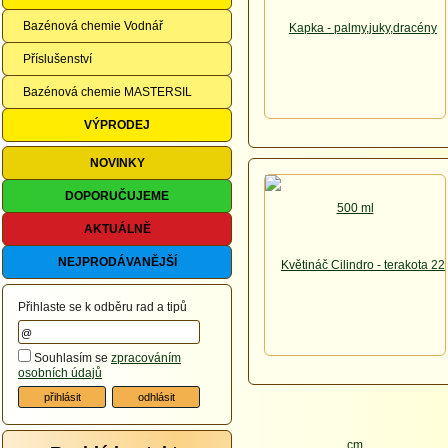
Bazénová chemie Vodnář
Příslušenství
Bazénová chemie MASTERSIL
VÝPRODEJ
NOVINKY
DOPORUČUJEME
AKTUÁLNĚ
NEJPRODÁVANĚJŠÍ
Přihlaste se k odběru rad a tipů
Souhlasím se
zpracováním
osobních údajů