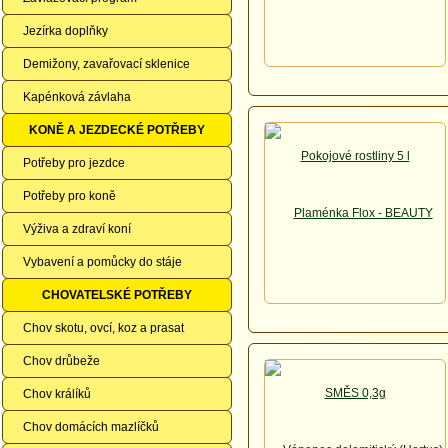
Jezírka doplňky
Demižony, zavařovací sklenice
Kapénková závlaha
KONĚ A JEZDECKÉ POTŘEBY
Potřeby pro jezdce
Potřeby pro koně
Výživa a zdraví koní
Vybavení a pomůcky do stáje
CHOVATELSKÉ POTŘEBY
Chov skotu, ovcí, koz a prasat
Chov drůbeže
Chov králíků
Chov domácích mazlíčků