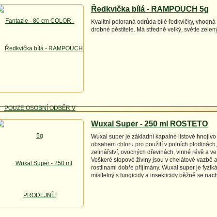
Ředkvička bílá - RAMPOUCH 5g
Kvalitní poloraná odrůda bílé ředkvičky, vhodn
drobné pěstitele. Má středně velký, světle zelený
Wuxal Super - 250 ml ROSTETO
Wuxal super je základní kapalné listové hnojivo
obsahem chloru pro použití v polních plodinách
zelinářství, ovocných dřevinách, vinné révě a ve
Veškeré stopové živiny jsou v chelátové vazbě a
rostlinami dobře přijímány. Wuxal super je fyzi
mísitelný s fungicidy a insekticidy běžně se nach