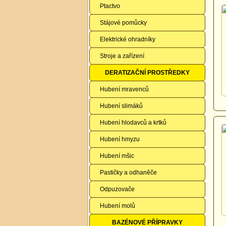
Ptactvo
Stájové pomůcky
Elektrické ohradníky
Stroje a zařízení
DERATIZAČNÍ PROSTŘEDKY
Hubení mravenců
Hubení slimáků
Hubení hlodavců a krtků
Hubení hmyzu
Hubení mšic
Pastičky a odhaněče
Odpuzovače
Hubení molů
BAZÉNOVÉ PŘÍPRAVKY