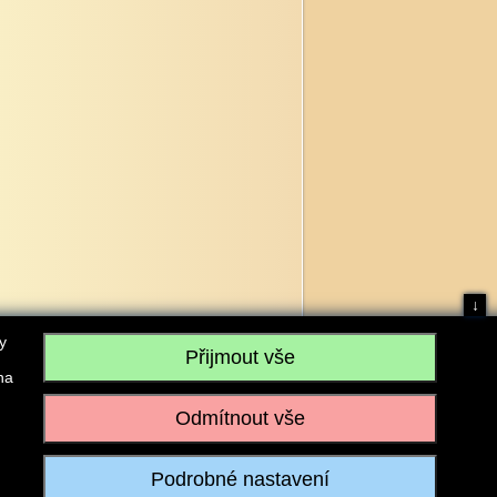
↓
y
na
, IČO: 28304845, se sídlem č.p. 17, 768 75 Loukov
u vedeném Krajským soudem v Brně, sp. zn. C 59979
iagromarket.cz
, Mobil: 603 525 615, Tel: 573 395 569
ánek je dovoleno pouze se souhlasem provozovatele.
Realizace:
w-software.com