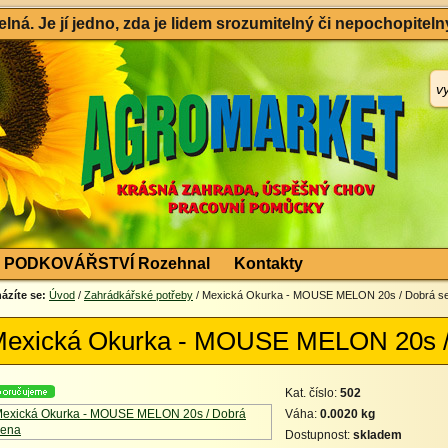
ná. Je jí jedno, zda je lidem srozumitelný či nepochopitelný
PODKOVÁŘSTVÍ Rozehnal
Kontakty
ázíte se:
Úvod
/
Zahrádkářské potřeby
/ Mexická Okurka - MOUSE MELON 20s / Dobrá 
exická Okurka - MOUSE MELON 20s 
Kat. číslo:
502
Váha:
0.0020 kg
Dostupnost:
skladem