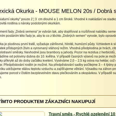
xická Okurka - MOUSE MELON 20s / Dobrá 
iaturní okurky" pouze 2 ¦ 3 cm dlouhé a 1 cm široké. Vhodné k nakládání ve sladk
ovitá rostlina s nároky podobnými okurkám.
iment řady „Dobrá semena“ je vybrán tak, aby doplňoval a rozšiřoval nabídku semen o
ním posláním této řady je, aby to co z těchto „Dobrých semen“ vyroste, bylo opra
ka je plodinou první tratě, vyžaduje záhřevné, hlinité, humózní půdy. Vzhledem k
atek přístupných živin a vyrovnaný vláhový režim. Vhodná předplodina je hrách, cibu
telotravní směsky. Nevhodné jsou brambory a jahody. Pozor na rezidua z herbicidů, z
ádíme od poloviny dubna do 10. května. V případě časných výsevů na pole je možné
ky přikryté až do doby začátku kvetení. Vyséváme 2,0 – 2,5 kg osiva na hektar, což o
ar. Předpěstování rostlin je možné. Na předpěstování sadby počítejme 3 – 4 týdn
níku udržujeme stálou teplotu vzduchu a zajišťujeme větrání. Výsadbu na záhon 
ujeme porost v čistém bezplevelném stavu plečkováním a okopávkou. V případě su
o.
TÍMTO PRODUKTEM ZÁKAZNÍCI NAKUPUJÍ
Travní směs - Rychlé ozelenění 10