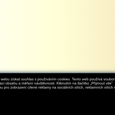
 webu získat souhlas s používáním cookies. Tento web používá soubor
aci obsahu a měření návštěvnosti. Kliknutím na tlačítko „Přijmout vše“
 pro zobrazení cílené reklamy na sociálních sítích, reklamních sítích 
Provozovatelem internetového obchodu
iAgromarket.cz
je AGROMARKET IRSI s.r.o.
zapsaná v obchodním rejstřík
Kontakt:
e-obchod@
© 2013 iAgromarket.cz - všechna práva vyhrazena, kopírování obsahu str