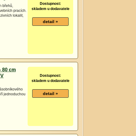
Dostupnost:
h břehů,
skladem u dodavatele
vebních pracích.
ivních lokalit,
- 80 cm
 V
Dostupnost:
skladem u dodavatele
 zásobníkového
ěří jednoduchou