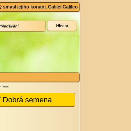
 smysl jejího konání. Galilei Galileo
semena
/ Dobrá semena