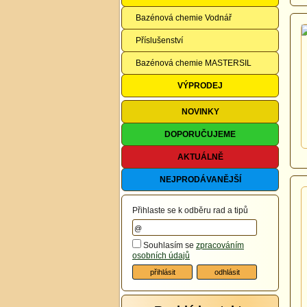
Bazénová chemie Vodnář
Příslušenství
Bazénová chemie MASTERSIL
VÝPRODEJ
NOVINKY
DOPORUČUJEME
AKTUÁLNĚ
NEJPRODÁVANĚJŠÍ
Přihlaste se k odběru rad a tipů
Souhlasím se
zpracováním
osobních údajů