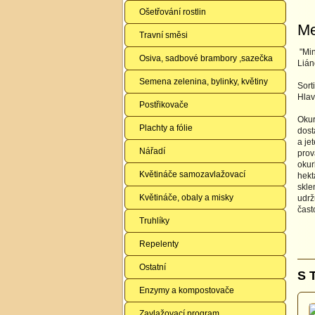
Ošetřování rostlin
Me
Travní směsi
"Min
Osiva, sadbové brambory ,sazečka
Lián
Semena zelenina, bylinky, květiny
Sort
Hlav
Postřikovače
Okur
Plachty a fólie
dost
a je
Nářadí
prov
okur
Květináče samozavlažovací
hekt
skle
Květináče, obaly a misky
udrž
čast
Truhlíky
Repelenty
Ostatní
S 
Enzymy a kompostovače
Zavlažovací program