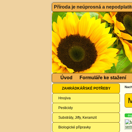
Příroda je neúprosná a nepodplatitel
Úvod
Formuláře ke stažení
Nach
ZAHRÁDKÁŘSKÉ POTŘEBY
Hnojiva
M
Pesticidy
Substráty, Jiffy, Keramzit
Biologické přípravky