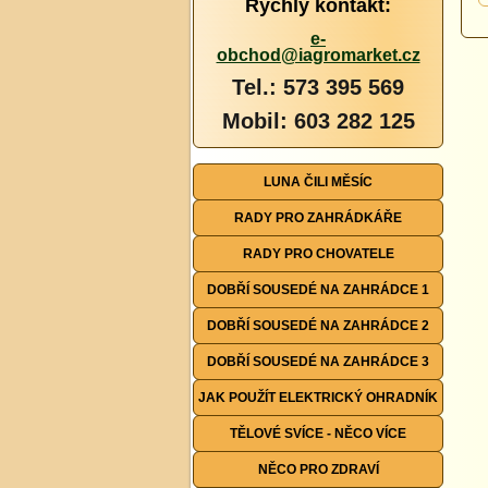
Rychlý kontakt:
e-
obchod@iagromarket.cz
Tel.: 573 395 569
Mobil: 603 282 125
LUNA ČILI MĚSÍC
RADY PRO ZAHRÁDKÁŘE
RADY PRO CHOVATELE
DOBŘÍ SOUSEDÉ NA ZAHRÁDCE 1
DOBŘÍ SOUSEDÉ NA ZAHRÁDCE 2
DOBŘÍ SOUSEDÉ NA ZAHRÁDCE 3
JAK POUŽÍT ELEKTRICKÝ OHRADNÍK
TĚLOVÉ SVÍCE - NĚCO VÍCE
NĚCO PRO ZDRAVÍ