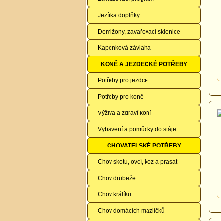
Jezírka doplňky
Demižony, zavařovací sklenice
Kapénková závlaha
KONĚ A JEZDECKÉ POTŘEBY
Potřeby pro jezdce
Potřeby pro koně
Výživa a zdraví koní
Vybavení a pomůcky do stáje
CHOVATELSKÉ POTŘEBY
Chov skotu, ovcí, koz a prasat
Chov drůbeže
Chov králíků
Chov domácích mazlíčků