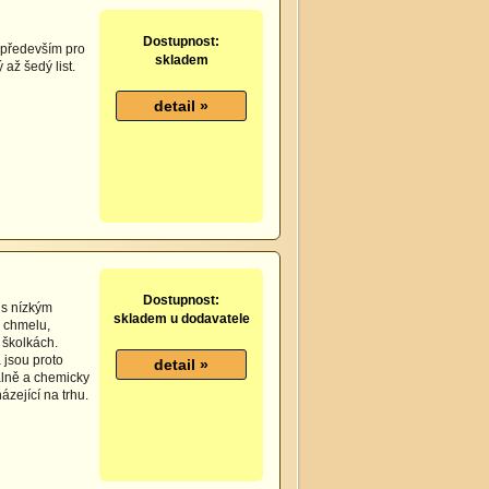
Dostupnost:
á především pro
skladem
 až šedý list.
Dostupnost:
 s nízkým
skladem u dodavatele
, chmelu,
 školkách.
 jsou proto
kálně a chemicky
ázející na trhu.