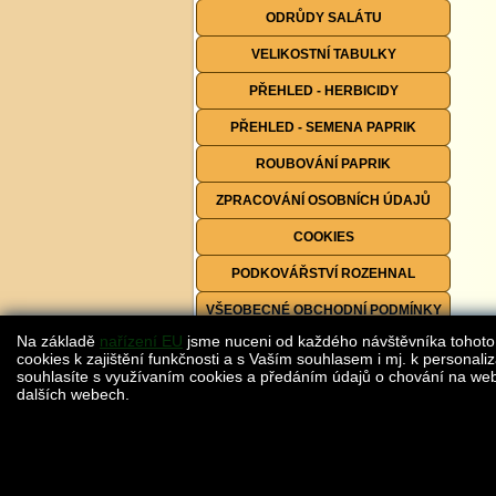
ODRŮDY SALÁTU
VELIKOSTNÍ TABULKY
PŘEHLED - HERBICIDY
PŘEHLED - SEMENA PAPRIK
ROUBOVÁNÍ PAPRIK
ZPRACOVÁNÍ OSOBNÍCH ÚDAJŮ
COOKIES
PODKOVÁŘSTVÍ ROZEHNAL
VŠEOBECNÉ OBCHODNÍ PODMÍNKY
Na základě
nařízení EU
jsme nuceni od každého návštěvníka tohoto
FORMULÁŘE KE STAŽENÍ
cookies k zajištění funkčnosti a s Vaším souhlasem i mj. k personaliz
souhlasíte s využívaním cookies a předáním údajů o chování na webu
dalších webech.