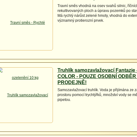
Travní směs vhodná na osev svahů silnic, říčníc
rekultivovaných ploch a úpravu pozemků po sta
Má rychlý nárůst zelené hmoty, vhodná do extenz
významný protierozní prvek.
Truhlík samozavlažovací Fantazie 
COLOR - POUZE OSOBNÍ ODBĚR
PRODEJNĚ!
Samozavlažovací truhlík. Voda je přijímána ze
prostoru pomocí trychtýřků, množství vody se m
pipetou.