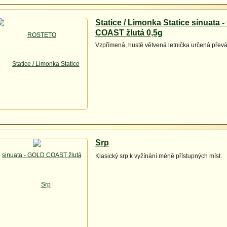
Statice / Limonka Statice sinuata 
COAST žlutá 0,5g
Vzpřímená, hustě větvená letnička určená přev
Srp
Klasický srp k vyžínání méně přístupných míst.