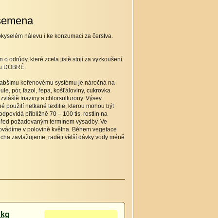
semena
okyselém nálevu i ke konzumaci za čerstva.
 odrůdy, které zcela jistě stojí za vyzkoušení.
vdu DOBRÉ.
 slabšímu kořenovému systému je náročná na
le, pór, fazol, řepa, košťáloviny, cukrovka
vláště triaziny a chlorsulfurony. Výsev
 použití netkané textilie, kterou mohou být
dpovídá přibližně 70 – 100 tis. rostlin na
y před požadovaným termínem výsadby. Ve
provádíme v polovině května. Během vegetace
cha zavlažujeme, raději větší dávky vody méně
 kg