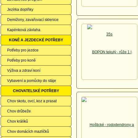
Jezírka doplňky
Demižony, zavařovací sklenice
Kapénková závlaha
KONĚ A JEZDECKÉ POTŘEBY
Potřeby pro jezdce
Potřeby pro koně
Výživa a zdraví koní
Vybavení a pomůcky do stáje
CHOVATELSKÉ POTŘEBY
Chov skotu, ovcí, koz a prasat
Chov drůbeže
Chov králíků
Chov domácích mazlíčků