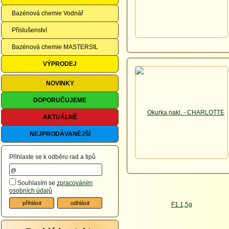
Bazénová chemie Vodnář
Příslušenství
Bazénová chemie MASTERSIL
VÝPRODEJ
NOVINKY
DOPORUČUJEME
AKTUÁLNĚ
NEJPRODÁVANĚJŠÍ
Přihlaste se k odběru rad a tipů
Souhlasím se
zpracováním
osobních údajů