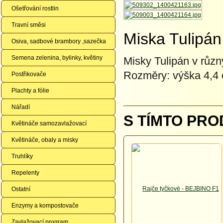
Ošetřování rostlin
Travní směsi
Miska Tulipán
Osiva, sadbové brambory ,sazečka
Semena zelenina, bylinky, květiny
Misky Tulipán v růz
Rozměry: výška 4,4 
Postřikovače
Plachty a fólie
Nářadí
S TÍMTO PRO
Květináče samozavlažovací
Květináče, obaly a misky
Truhlíky
Repelenty
Ostatní
Enzymy a kompostovače
Zavlažovací program