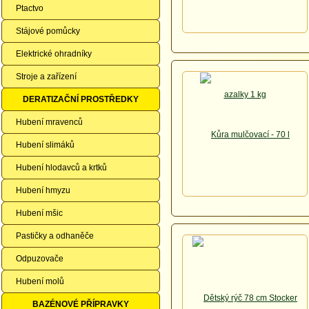
Ptactvo
Stájové pomůcky
Elektrické ohradníky
Stroje a zařízení
DERATIZAČNÍ PROSTŘEDKY
Hubení mravenců
Hubení slimáků
Hubení hlodavců a krtků
Hubení hmyzu
Hubení mšic
Pastičky a odhaněče
Odpuzovače
Hubení molů
BAZÉNOVÉ PŘÍPRAVKY