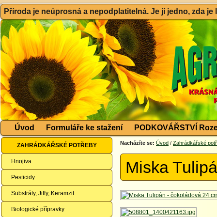
Příroda je neúprosná a nepodplatitelná. Je jí jedno, zda je
Úvod
Formuláře ke stažení
PODKOVÁŘSTVÍ Roze
Nacházíte se:
Úvod
/
Zahrádkářské pot
ZAHRÁDKÁŘSKÉ POTŘEBY
Hnojiva
Miska Tulip
Pesticidy
Substráty, Jiffy, Keramzit
Biologické přípravky