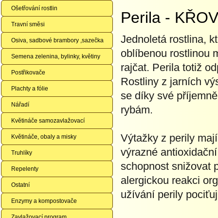
Ošetřování rostlin
Perila - KŘO
Travní směsi
Jednoletá rostlina, 
Osiva, sadbové brambory ,sazečka
oblíbenou rostlinou 
Semena zelenina, bylinky, květiny
rajčat. Perila totiž 
Postřikovače
Rostliny z jarních v
Plachty a fólie
se díky své příjemn
Nářadí
rybám.
Květináče samozavlažovací
Výtažky z perily mají
Květináče, obaly a misky
výrazné antioxidační
Truhlíky
schopnost snižovat 
Repelenty
alergickou reakci or
Ostatní
užívání perily pociťu
Enzymy a kompostovače
Zavlažovací program