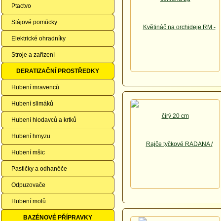
Ptactvo
Stájové pomůcky
Elektrické ohradníky
Stroje a zařízení
DERATIZAČNÍ PROSTŘEDKY
Hubení mravenců
Hubení slimáků
Hubení hlodavců a krtků
Hubení hmyzu
Hubení mšic
Pastičky a odhaněče
Odpuzovače
Hubení molů
BAZÉNOVÉ PŘÍPRAVKY