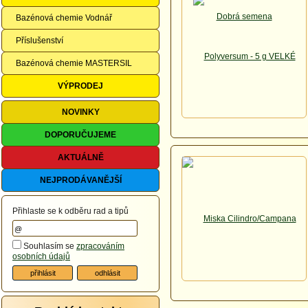
Bazénová chemie Vodnář
Příslušenství
Bazénová chemie MASTERSIL
VÝPRODEJ
NOVINKY
DOPORUČUJEME
AKTUÁLNĚ
NEJPRODÁVANĚJŠÍ
Přihlaste se k odběru rad a tipů
Souhlasím se
zpracováním
osobních údajů