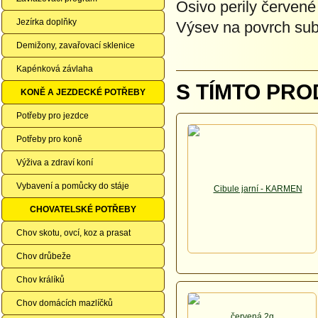
Osivo perily červen
Jezírka doplňky
Výsev na povrch subs
Demižony, zavařovací sklenice
Kapénková závlaha
S TÍMTO PRO
KONĚ A JEZDECKÉ POTŘEBY
Potřeby pro jezdce
Potřeby pro koně
Výživa a zdraví koní
Vybavení a pomůcky do stáje
CHOVATELSKÉ POTŘEBY
Chov skotu, ovcí, koz a prasat
Chov drůbeže
Chov králíků
Chov domácích mazlíčků