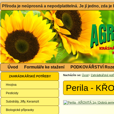
Příroda je neúprosná a nepodplatitelná. Je jí jedno, zda je
Úvod
Formuláře ke stažení
PODKOVÁŘSTVÍ Roze
Nacházíte se:
Úvod
/
Zahrádkářské pot
ZAHRÁDKÁŘSKÉ POTŘEBY
Hnojiva
Perila - KŘ
Pesticidy
Substráty, Jiffy, Keramzit
Biologické přípravky