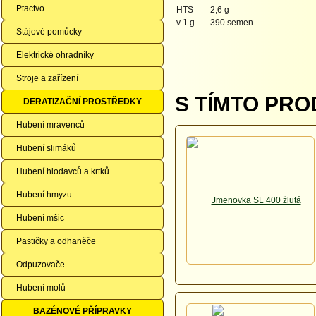
Ptactvo
HTS
2,6 g
v 1 g
390 semen
Stájové pomůcky
Elektrické ohradníky
Stroje a zařízení
S TÍMTO PRO
DERATIZAČNÍ PROSTŘEDKY
Hubení mravenců
Hubení slimáků
Hubení hlodavců a krtků
Hubení hmyzu
Hubení mšic
Pastičky a odhaněče
Odpuzovače
Hubení molů
BAZÉNOVÉ PŘÍPRAVKY