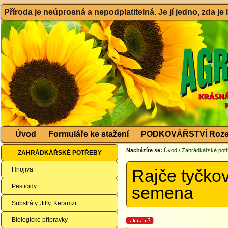
Příroda je neúprosná a nepodplatitelná. Je jí jedno, zda je
Úvod
Formuláře ke stažení
PODKOVÁŘSTVÍ Roze
Nacházíte se:
Úvod
/
Zahrádkářské pot
ZAHRÁDKÁŘSKÉ POTŘEBY
Hnojiva
Rajče tyčko
Pesticidy
semena
Substráty, Jiffy, Keramzit
Biologické přípravky