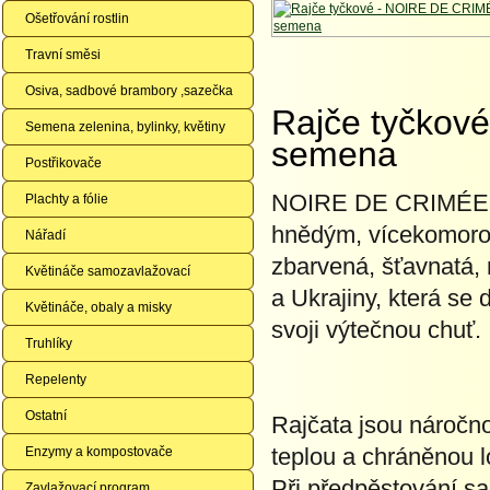
Ošetřování rostlin
Travní směsi
Osiva, sadbové brambory ,sazečka
Rajče tyčkov
Semena zelenina, bylinky, květiny
semena
Postřikovače
NOIRE DE CRIMÉE(B
Plachty a fólie
hnědým, vícekomoro
Nářadí
zbarvená, šťavnatá,
Květináče samozavlažovací
a Ukrajiny, která se
Květináče, obaly a misky
svoji výtečnou chuť.
Truhlíky
Repelenty
Ostatní
Rajčata jsou náročno
teplou a chráněnou 
Enzymy a kompostovače
Při předpěstování s
Zavlažovací program