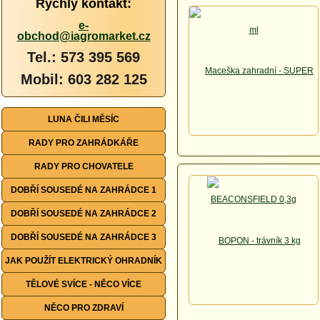
Rychlý kontakt:
e-
obchod@iagromarket.cz
Tel.: 573 395 569
Mobil: 603 282 125
LUNA ČILI MĚSÍC
RADY PRO ZAHRÁDKÁŘE
RADY PRO CHOVATELE
DOBŘÍ SOUSEDÉ NA ZAHRÁDCE 1
DOBŘÍ SOUSEDÉ NA ZAHRÁDCE 2
DOBŘÍ SOUSEDÉ NA ZAHRÁDCE 3
JAK POUŽÍT ELEKTRICKÝ OHRADNÍK
TĚLOVÉ SVÍCE - NĚCO VÍCE
NĚCO PRO ZDRAVÍ