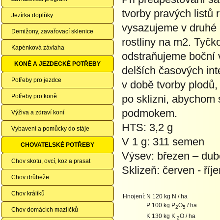
tvorby pravých listů
Jezírka doplňky
vysazujeme v druhé 
Demižony, zavařovací sklenice
rostliny na m2. Tyč
Kapénková závlaha
odstraňujeme boční v
KONĚ A JEZDECKÉ POTŘEBY
delších časových int
Potřeby pro jezdce
v době tvorby plodů,
Potřeby pro koně
po sklizni, abychom 
podmokem.
Výživa a zdraví koní
HTS: 3,2 g
Vybavení a pomůcky do stáje
V 1 g: 311 semen
CHOVATELSKÉ POTŘEBY
Výsev: březen – du
Chov skotu, ovcí, koz a prasat
Sklizeň: červen - říje
Chov drůbeže
Chov králíků
Hnojení:
N 120 kg N / ha
P 100 kg P
O
/ ha
2
5
Chov domácích mazlíčků
K 130 kg K
O / ha
2