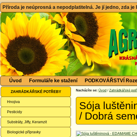
Příroda je neúprosná a nepodplatitelná. Je jí jedno, zda je
Úvod
Formuláře ke stažení
PODKOVÁŘSTVÍ Roze
Nacházíte se:
Úvod
/
Zahrádkářské pot
ZAHRÁDKÁŘSKÉ POTŘEBY
Hnojiva
Sója luště
Pesticidy
/ Dobrá se
Substráty, Jiffy, Keramzit
Biologické přípravky