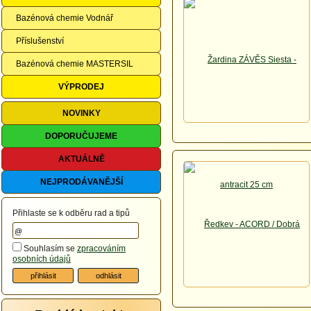
Bazénová chemie Vodnář
Příslušenství
Bazénová chemie MASTERSIL
VÝPRODEJ
NOVINKY
DOPORUČUJEME
AKTUÁLNĚ
NEJPRODÁVANĚJŠÍ
Přihlaste se k odběru rad a tipů
Souhlasím se
zpracováním
osobních údajů