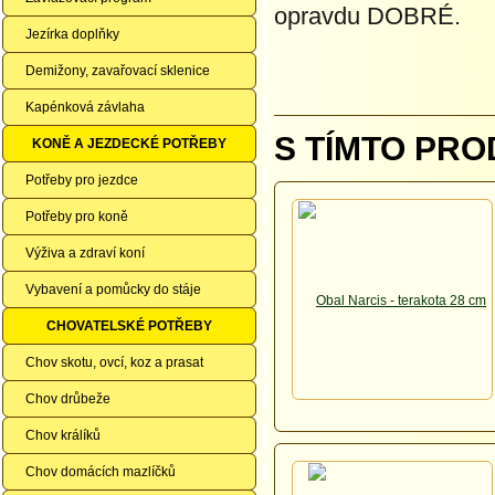
opravdu DOBRÉ.
Jezírka doplňky
Demižony, zavařovací sklenice
Kapénková závlaha
S TÍMTO PRO
KONĚ A JEZDECKÉ POTŘEBY
Potřeby pro jezdce
Potřeby pro koně
Výživa a zdraví koní
Vybavení a pomůcky do stáje
CHOVATELSKÉ POTŘEBY
Chov skotu, ovcí, koz a prasat
Chov drůbeže
Chov králíků
Chov domácích mazlíčků