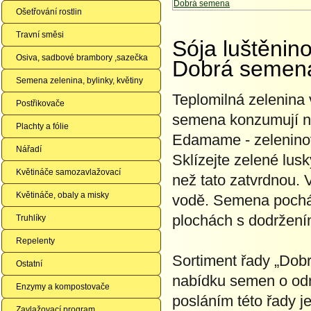
Ošetřování rostlin
Travní směsi
Sója luštěn
Osiva, sadbové brambory ,sazečka
Dobrá semen
Semena zelenina, bylinky, květiny
Teplomilná zelenina 
Postřikovače
semena konzumují n
Plachty a fólie
Edamame - zeleninov
Nářadí
Sklízejte zelené lus
Květináče samozavlažovací
než tato zatvrdnou. 
Květináče, obaly a misky
vodě. Semena pocház
plochách s dodržení
Truhlíky
Repelenty
Sortiment řady „Dobr
Ostatní
nabídku semen o odrů
Enzymy a kompostovače
posláním této řady j
Zavlažovací program