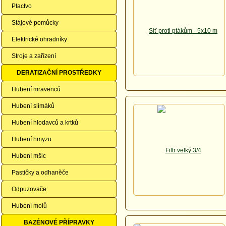
Ptactvo
Stájové pomůcky
Elektrické ohradníky
Stroje a zařízení
DERATIZAČNÍ PROSTŘEDKY
Hubení mravenců
Hubení slimáků
Hubení hlodavců a krtků
Hubení hmyzu
Hubení mšic
Pastičky a odhaněče
Odpuzovače
Hubení molů
BAZÉNOVÉ PŘÍPRAVKY