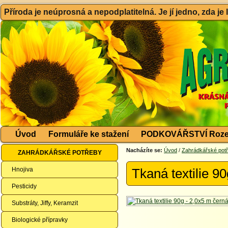
Příroda je neúprosná a nepodplatitelná. Je jí jedno, zda je
Úvod
Formuláře ke stažení
PODKOVÁŘSTVÍ Roze
Nacházíte se:
Úvod
/
Zahrádkářské pot
ZAHRÁDKÁŘSKÉ POTŘEBY
Hnojiva
Tkaná textilie 9
Pesticidy
Substráty, Jiffy, Keramzit
Biologické přípravky