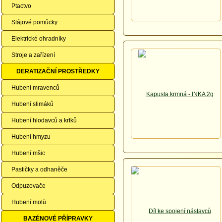
Ptactvo
Stájové pomůcky
Elektrické ohradníky
Stroje a zařízení
DERATIZAČNÍ PROSTŘEDKY
Hubení mravenců
Hubení slimáků
Hubení hlodavců a krtků
Hubení hmyzu
Hubení mšic
Pastičky a odhaněče
Odpuzovače
Hubení molů
BAZÉNOVÉ PŘÍPRAVKY