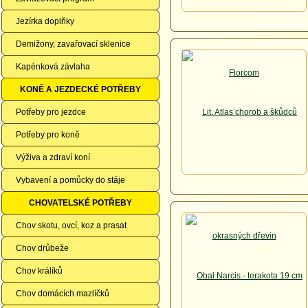
Jezírka doplňky
Demižony, zavařovací sklenice
Kapénková závlaha
KONĚ A JEZDECKÉ POTŘEBY
Potřeby pro jezdce
Potřeby pro koně
Výživa a zdraví koní
Vybavení a pomůcky do stáje
CHOVATELSKÉ POTŘEBY
Chov skotu, ovcí, koz a prasat
Chov drůbeže
Chov králíků
Chov domácích mazlíčků