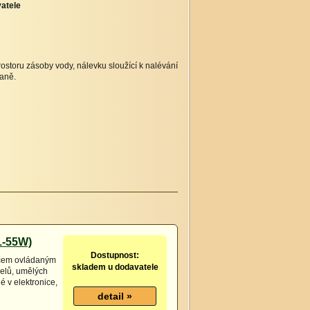
atele
rostoru zásoby vody, nálevku sloužící k nalévání
raně.
11-55W)
Dostupnost:
ničem ovládaným
skladem u dodavatele
elů, umělých
é v elektronice,