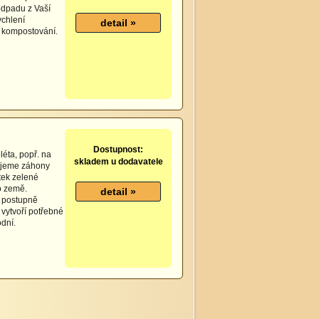
odpadu z Vaší
ychlení
u kompostování.
Dostupnost:
léta, popř. na
skladem u dodavatele
sejeme záhony
tek zelené
o země.
u postupně
vytvoří potřebné
odní.