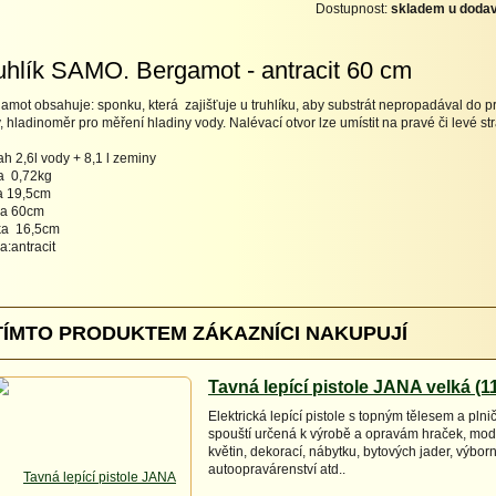
Dostupnost:
skladem u dodav
uhlík SAMO. Bergamot - antracit 60 cm
amot obsahuje: sponku, která
zajišťuje u truhlíku, aby substrát nepropadával do p
, hladinoměr pro měření hladiny vody. Nalévací otvor lze umístit na pravé či levé st
h 2,6l vody + 8,1 l zeminy
a
0,72kg
a 19,5cm
ka 60cm
ka
16,5cm
a:antracit
TÍMTO PRODUKTEM ZÁKAZNÍCI NAKUPUJÍ
Tavná lepící pistole JANA velká (
Elektrická lepící pistole s topným tělesem a pl
spouští určená k výrobě a opravám hraček, mod
květin, dekorací, nábytku, bytových jader, výborn
autoopravárenství atd..