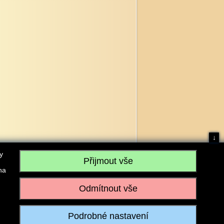
↓
y
na
, IČO: 28304845, se sídlem č.p. 17, 768 75 Loukov
u vedeném Krajským soudem v Brně, sp. zn. C 59979
iagromarket.cz
, Mobil: 603 525 615, Tel: 573 395 569
ánek je dovoleno pouze se souhlasem provozovatele.
Realizace:
w-software.com