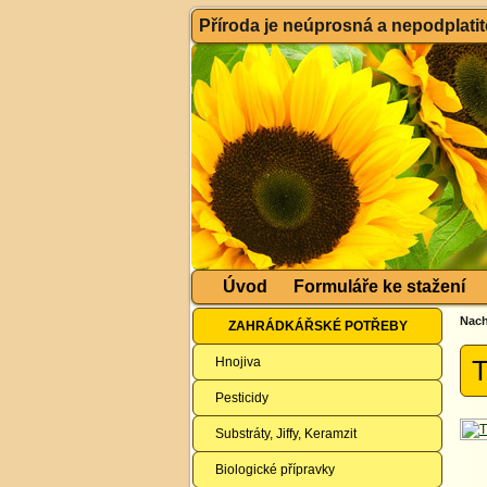
Příroda je neúprosná a nepodplatitel
Úvod
Formuláře ke stažení
Nach
ZAHRÁDKÁŘSKÉ POTŘEBY
Hnojiva
T
Pesticidy
Substráty, Jiffy, Keramzit
Biologické přípravky