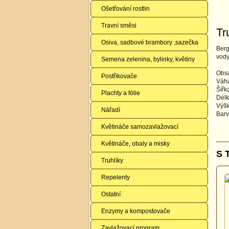
Ošetřování rostlin
Travní směsi
Tr
Osiva, sadbové brambory ,sazečka
Berg
vody
Semena zelenina, bylinky, květiny
Obsa
Postřikovače
Váh
Šířk
Plachty a fólie
Dél
Výš
Nářadí
Barv
Květináče samozavlažovací
Květináče, obaly a misky
S 
Truhlíky
Repelenty
Ostatní
Enzymy a kompostovače
Zavlažovací program