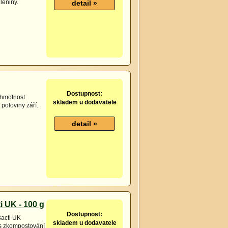
leniny.
Dostupnost:
 hmotnost
skladem u dodavatele
poloviny září.
 UK - 100 g
Dostupnost:
Bacti UK
skladem u dodavatele
es zkompostování