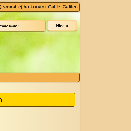
 smysl jejího konání. Galilei Galileo
m