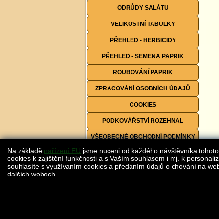
ODRŮDY SALÁTU
VELIKOSTNÍ TABULKY
PŘEHLED - HERBICIDY
PŘEHLED - SEMENA PAPRIK
ROUBOVÁNÍ PAPRIK
ZPRACOVÁNÍ OSOBNÍCH ÚDAJŮ
COOKIES
PODKOVÁŘSTVÍ ROZEHNAL
VŠEOBECNÉ OBCHODNÍ PODMÍNKY
Na základě
nařízení EU
jsme nuceni od každého návštěvníka tohoto
FORMULÁŘE KE STAŽENÍ
cookies k zajištění funkčnosti a s Vaším souhlasem i mj. k personaliz
souhlasíte s využívaním cookies a předáním údajů o chování na webu
dalších webech.