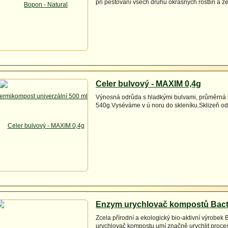
při pěstování všech druhů okrasných rostlin a ze
Celer bulvový - MAXIM 0,4g
Výnosná odrůda s hladkými bulvami, průměrná
540g.Vyséváme v ú noru do skleníku.Sklizeň od 
Enzym urychlovač kompostů Bacti
Zcela přírodní a ekologický bio-aktivní výrobek 
urychlovač kompostu umí značně urychlit proc