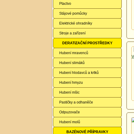
Ptactvo
Stájové pomůcky
Elektrické ohradníky
Stroje a zařízení
DERATIZAČNÍ PROSTŘEDKY
Hubení mravenců
Hubení slimáků
Hubení hlodavců a krtků
Hubení hmyzu
Hubení mšic
Pastičky a odhaněče
Odpuzovače
Hubení molů
BAZÉNOVÉ PŘÍPRAVKY