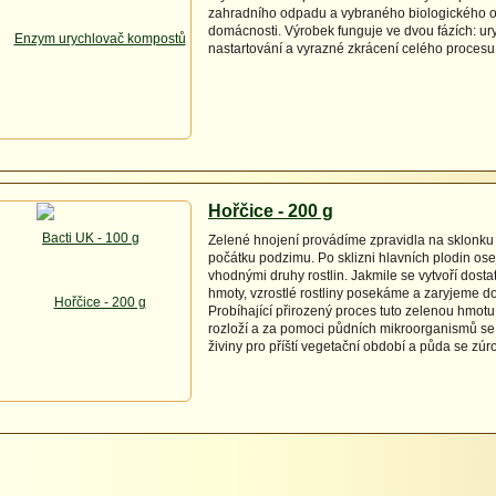
zahradního odpadu a vybraného biologického 
domácnosti. Výrobek funguje ve dvou fázích: ur
nastartování a vyrazné zkrácení celého proces
Hořčice - 200 g
Zelené hnojení provádíme zpravidla na sklonku 
počátku podzimu. Po sklizni hlavních plodin o
vhodnými druhy rostlin. Jakmile se vytvoří dosta
hmoty, vzrostlé rostliny posekáme a zaryjeme d
Probíhající přirozený proces tuto zelenou hmot
rozloží a za pomoci půdních mikroorganismů se 
živiny pro příští vegetační období a půda se zúr