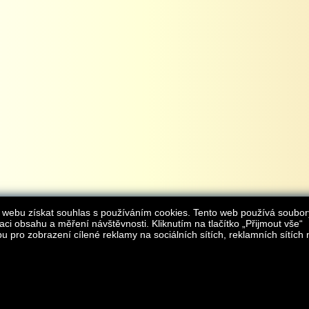
 webu získat souhlas s používáním cookies. Tento web používá soubor
aci obsahu a měření návštěvnosti. Kliknutím na tlačítko „Přijmout vše“
 pro zobrazení cílené reklamy na sociálních sítích, reklamních sítích 
Provozovatelem internetového obchodu
iAgromarket.cz
je AGROMARKET IRSI s.r.o.
zapsaná v obchodním rejstřík
Kontakt:
e-obchod@
© 2013 iAgromarket.cz - všechna práva vyhrazena, kopírování obsahu str