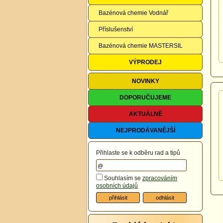
Bazénová chemie Vodnář
Příslušenství
Bazénová chemie MASTERSIL
VÝPRODEJ
NOVINKY
DOPORUČUJEME
AKTUÁLNĚ
NEJPRODÁVANĚJŠÍ
Přihlaste se k odběru rad a tipů
Souhlasím se
zpracováním
osobních údajů