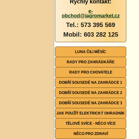
Rychlý kontakt:
e-
obchod@iagromarket.cz
Tel.: 573 395 569
Mobil: 603 282 125
LUNA ČILI MĚSÍC
RADY PRO ZAHRÁDKÁŘE
RADY PRO CHOVATELE
DOBŘÍ SOUSEDÉ NA ZAHRÁDCE 1
DOBŘÍ SOUSEDÉ NA ZAHRÁDCE 2
DOBŘÍ SOUSEDÉ NA ZAHRÁDCE 3
JAK POUŽÍT ELEKTRICKÝ OHRADNÍK
TĚLOVÉ SVÍCE - NĚCO VÍCE
NĚCO PRO ZDRAVÍ