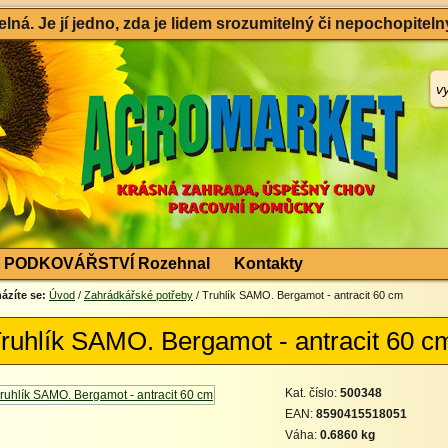
ná. Je jí jedno, zda je lidem srozumitelný či nepochopitelný
PODKOVÁŘSTVÍ Rozehnal
Kontakty
ázíte se:
Úvod
/
Zahrádkářské potřeby
/ Truhlík SAMO. Bergamot - antracit 60 cm
ruhlík SAMO. Bergamot - antracit 60 c
Kat. číslo:
500348
EAN:
8590415518051
Váha:
0.6860 kg