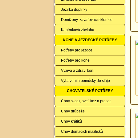
Jezírka doplňky
Demižony, zavařovací sklenice
Kapénková závlaha
KONĚ A JEZDECKÉ POTŘEBY
Potřeby pro jezdce
Potřeby pro koně
Výživa a zdraví koní
Vybavení a pomůcky do stáje
CHOVATELSKÉ POTŘEBY
Chov skotu, ovcí, koz a prasat
Chov drůbeže
Chov králíků
Chov domácích mazlíčků