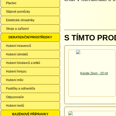
Ptactvo
Stájové pomůcky
Elektrické ohradníky
Stroje a zařízení
S TÍMTO PRO
DERATIZAČNÍ PROSTŘEDKY
Hubení mravenců
Hubení slimáků
Hubení hlodavců a krtků
Hubení hmyzu
Hubení mšic
Pastičky a odhaněče
Odpuzovače
Hubení molů
BAZÉNOVÉ PŘÍPRAVKY