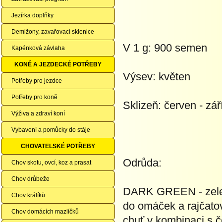
Jezírka doplňky
Demižony, zavařovací sklenice
V 1 g: 900 semen
Kapénková závlaha
KONĚ A JEZDECKÉ POTŘEBY
Výsev: květen
Potřeby pro jezdce
Potřeby pro koně
Sklizeň: červen - zář
Výživa a zdraví koní
Vybavení a pomůcky do stáje
CHOVATELSKÉ POTŘEBY
Odrůda:
Chov skotu, ovcí, koz a prasat
Chov drůbeže
DARK GREEN - zelená
Chov králíků
do omáček a rajčatov
Chov domácích mazlíčků
chuť v kombinaci s 