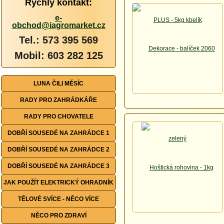
Rychlý kontakt:
e-
obchod@iagromarket.cz
Tel.: 573 395 569
Mobil: 603 282 125
LUNA ČILI MĚSÍC
RADY PRO ZAHRÁDKÁŘE
RADY PRO CHOVATELE
DOBŘÍ SOUSEDÉ NA ZAHRÁDCE 1
DOBŘÍ SOUSEDÉ NA ZAHRÁDCE 2
DOBŘÍ SOUSEDÉ NA ZAHRÁDCE 3
JAK POUŽÍT ELEKTRICKÝ OHRADNÍK
TĚLOVÉ SVÍCE - NĚCO VÍCE
NĚCO PRO ZDRAVÍ