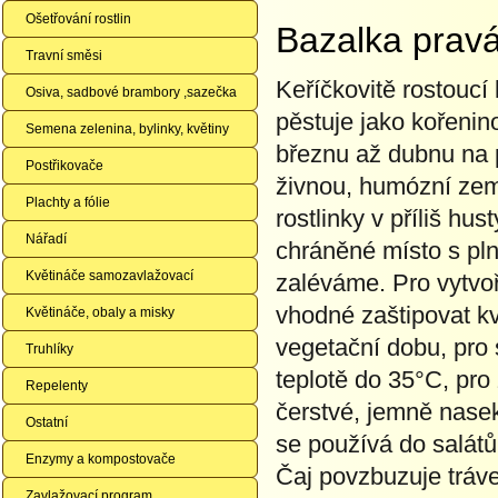
Ošetřování rostlin
Bazalka pra
Travní směsi
Keříčkovitě rostoucí
Osiva, sadbové brambory ,sazečka
pěstuje jako kořeni
Semena zelenina, bylinky, květiny
březnu až dubnu na 
Postřikovače
živnou, humózní ze
Plachty a fólie
rostlinky v příliš h
Nářadí
chráněné místo s pl
Květináče samozavlažovací
zaléváme. Pro vytvoř
vhodné zaštipovat k
Květináče, obaly a misky
vegetační dobu, pro 
Truhlíky
teplotě do 35°C, pro
Repelenty
čerstvé, jemně nasek
Ostatní
se používá do salátů
Enzymy a kompostovače
Čaj povzbuzuje tráv
Zavlažovací program