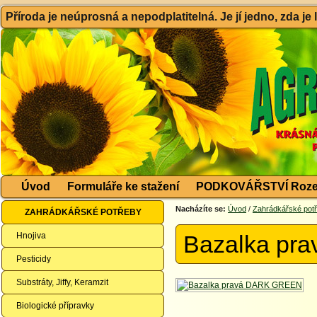
Příroda je neúprosná a nepodplatitelná. Je jí jedno, zda je
Úvod
Formuláře ke stažení
PODKOVÁŘSTVÍ Roze
Nacházíte se:
Úvod
/
Zahrádkářské pot
ZAHRÁDKÁŘSKÉ POTŘEBY
Hnojiva
Bazalka pr
Pesticidy
Substráty, Jiffy, Keramzit
Biologické přípravky