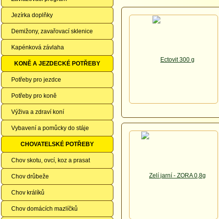
Jezírka doplňky
Demižony, zavařovací sklenice
Kapénková závlaha
KONĚ A JEZDECKÉ POTŘEBY
Potřeby pro jezdce
Potřeby pro koně
Výživa a zdraví koní
Vybavení a pomůcky do stáje
CHOVATELSKÉ POTŘEBY
Chov skotu, ovcí, koz a prasat
Chov drůbeže
Chov králíků
Chov domácích mazlíčků