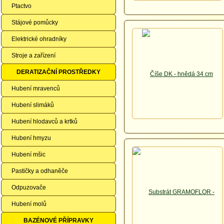
Ptactvo
Stájové pomůcky
Elektrické ohradníky
Stroje a zařízení
DERATIZAČNÍ PROSTŘEDKY
Hubení mravenců
Hubení slimáků
Hubení hlodavců a krtků
Hubení hmyzu
Hubení mšic
Pastičky a odhaněče
Odpuzovače
Hubení molů
BAZÉNOVÉ PŘÍPRAVKY