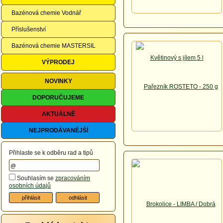
Bazénová chemie Vodnář
Příslušenství
Bazénová chemie MASTERSIL
VÝPRODEJ
NOVINKY
DOPORUČUJEME
AKTUÁLNĚ
NEJPRODÁVANĚJŠÍ
Přihlaste se k odběru rad a tipů
Souhlasím se
zpracováním
osobních údajů