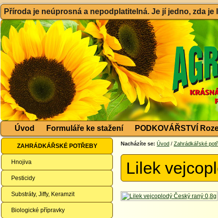
Příroda je neúprosná a nepodplatitelná. Je jí jedno, zda je
Úvod
Formuláře ke stažení
PODKOVÁŘSTVÍ Roze
Nacházíte se:
Úvod
/
Zahrádkářské pot
ZAHRÁDKÁŘSKÉ POTŘEBY
Hnojiva
Lilek vejcop
Pesticidy
Substráty, Jiffy, Keramzit
Biologické přípravky