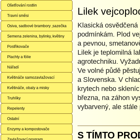
Ošetřování rostlin
Lilek vejcopl
Travní směsi
Klasická osvědčená 
Osiva, sadbové brambory ,sazečka
podmínkám. Plod vej
Semena zelenina, bylinky, květiny
a pevnou, smetanově
Postřikovače
Lilek je teplomilná 
Plachty a fólie
agrotechniku. Vyžadu
Nářadí
Ve volné půdě pěstuj
Květináče samozavlažovací
a Slovenska. V chlad
krytech nebo sklení
Květináče, obaly a misky
března, na záhon vys
Truhlíky
vybarvený, ale stále
Repelenty
Ostatní
Enzymy a kompostovače
S TÍMTO PRO
Zavlažovací program