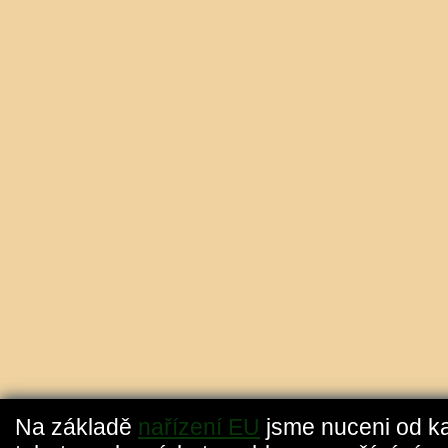
Na základě
nařízení EU
jsme nuceni od k