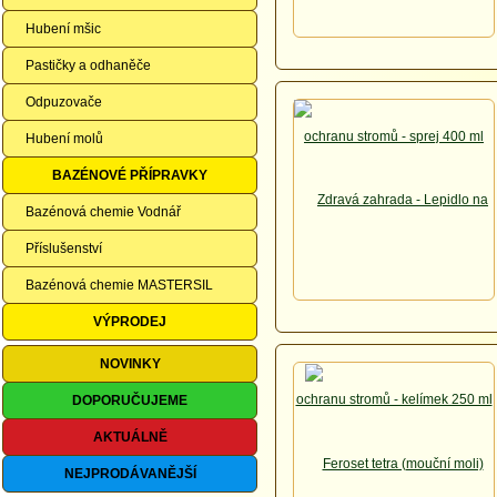
Hubení mšic
Pastičky a odhaněče
Odpuzovače
Hubení molů
BAZÉNOVÉ PŘÍPRAVKY
Bazénová chemie Vodnář
Příslušenství
Bazénová chemie MASTERSIL
VÝPRODEJ
NOVINKY
DOPORUČUJEME
AKTUÁLNĚ
NEJPRODÁVANĚJŠÍ