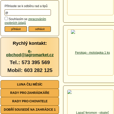
Přihlaste se k odběru rad a tipů
Souhlasím se
zpracováním
osobních údajů
Rychlý kontakt:
e-
obchod@iagromarket.cz
Tel.: 573 395 569
Mobil: 603 282 125
LUNA ČILI MĚSÍC
RADY PRO ZAHRÁDKÁŘE
RADY PRO CHOVATELE
DOBŘÍ SOUSEDÉ NA ZAHRÁDCE 1