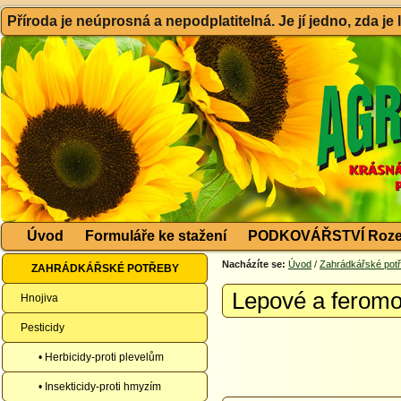
Příroda je neúprosná a nepodplatitelná. Je jí jedno, zda je
Úvod
Formuláře ke stažení
PODKOVÁŘSTVÍ Roze
Nacházíte se:
Úvod
/
Zahrádkářské pot
ZAHRÁDKÁŘSKÉ POTŘEBY
Lepové a ferom
Hnojiva
Pesticidy
• Herbicidy-proti plevelům
• Insekticidy-proti hmyzím