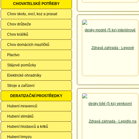
CHOVATELSKÉ POTŘEBY
Chov skotu, ovcí, koz a prasat
Chov drůbeže
Chov králíků
Chov domácích mazlíčků
Ptactvo
Stájové pomůcky
Elektrické ohradníky
Stroje a zařízení
DERATIZAČNÍ PROSTŘEDKY
Hubení mravenců
Hubení slimáků
Hubení hlodavců a krtků
Hubení hmyzu