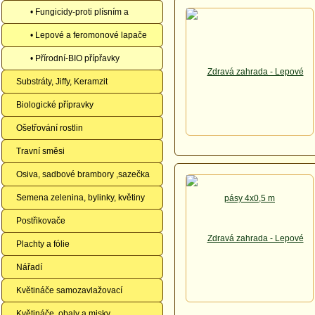
škudcům
• Fungicidy-proti plísním a
houbovým chorobám
• Lepové a feromonové lapače
• Přírodní-BIO přípřavky
Substráty, Jiffy, Keramzit
Biologické přípravky
Ošetřování rostlin
Travní směsi
Osiva, sadbové brambory ,sazečka
Semena zelenina, bylinky, květiny
Postřikovače
Plachty a fólie
Nářadí
Květináče samozavlažovací
Květináče, obaly a misky