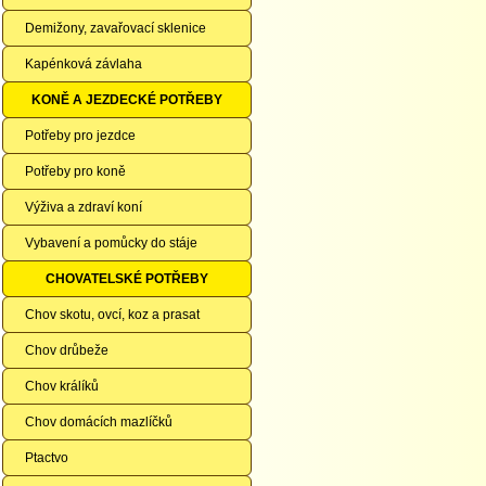
Demižony, zavařovací sklenice
Kapénková závlaha
KONĚ A JEZDECKÉ POTŘEBY
Potřeby pro jezdce
Potřeby pro koně
Výživa a zdraví koní
Vybavení a pomůcky do stáje
CHOVATELSKÉ POTŘEBY
Chov skotu, ovcí, koz a prasat
Chov drůbeže
Chov králíků
Chov domácích mazlíčků
Ptactvo