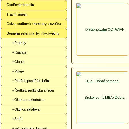
Ošetřování rostlin
Travní směsi
Osiva, sadbové brambory ,sazečka
Semena zelenina, bylinky, květiny
• Papriky
• Rajčata
• Cibule
• Mrkev
• Petržel, pastiňák, tuřín
• Ředkev, ředkvička a řepa
• Okurka nakladačka
• Okurka salátová
• Salát
• Zelí, kapusta, kelozel