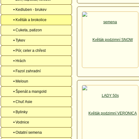
• Kedluben - brukev
• Květák a brokolice
• Cuketa, patizon
• Tykev
• Pór, celer a chřest
• Hrách
• Fazol zahradní
• Meloun
• Špenát a mangold
• Chuť Asie
• Bylinky
• Vodnice
• Ostatní semena