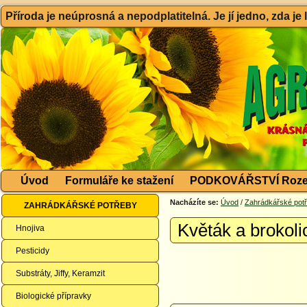
Příroda je neúprosná a nepodplatitelná. Je jí jedno, zda je
Úvod
Formuláře ke stažení
PODKOVÁŘSTVÍ Roze
Nacházíte se:
Úvod
/
Zahrádkářské pot
ZAHRÁDKÁŘSKÉ POTŘEBY
Květák a brokoli
Hnojiva
Pesticidy
Substráty, Jiffy, Keramzit
Biologické přípravky