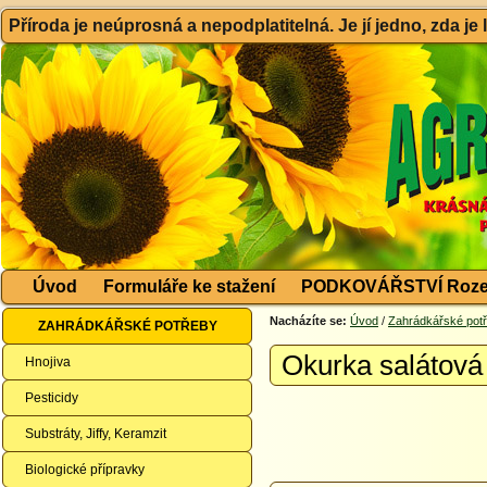
Příroda je neúprosná a nepodplatitelná. Je jí jedno, zda je
Úvod
Formuláře ke stažení
PODKOVÁŘSTVÍ Roze
Nacházíte se:
Úvod
/
Zahrádkářské pot
ZAHRÁDKÁŘSKÉ POTŘEBY
Okurka salátová
Hnojiva
Pesticidy
Substráty, Jiffy, Keramzit
Biologické přípravky