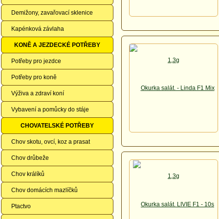
Demižony, zavařovací sklenice
Kapénková závlaha
KONĚ A JEZDECKÉ POTŘEBY
Potřeby pro jezdce
Potřeby pro koně
Výživa a zdraví koní
Vybavení a pomůcky do stáje
CHOVATELSKÉ POTŘEBY
Chov skotu, ovcí, koz a prasat
Chov drůbeže
Chov králíků
Chov domácích mazlíčků
Ptactvo