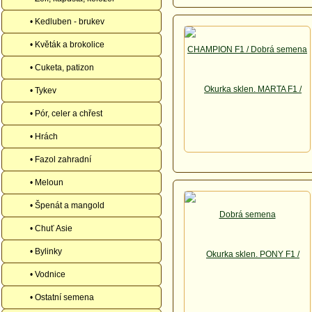
• Kedluben - brukev
• Květák a brokolice
• Cuketa, patizon
• Tykev
• Pór, celer a chřest
• Hrách
• Fazol zahradní
• Meloun
• Špenát a mangold
• Chuť Asie
• Bylinky
• Vodnice
• Ostatní semena