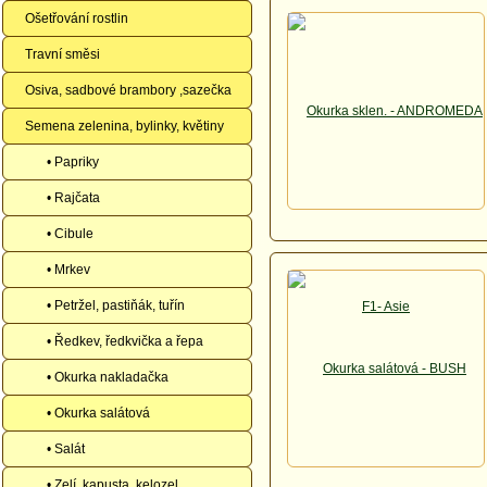
Ošetřování rostlin
Travní směsi
Osiva, sadbové brambory ,sazečka
Semena zelenina, bylinky, květiny
• Papriky
• Rajčata
• Cibule
• Mrkev
• Petržel, pastiňák, tuřín
• Ředkev, ředkvička a řepa
• Okurka nakladačka
• Okurka salátová
• Salát
• Zelí, kapusta, kelozel